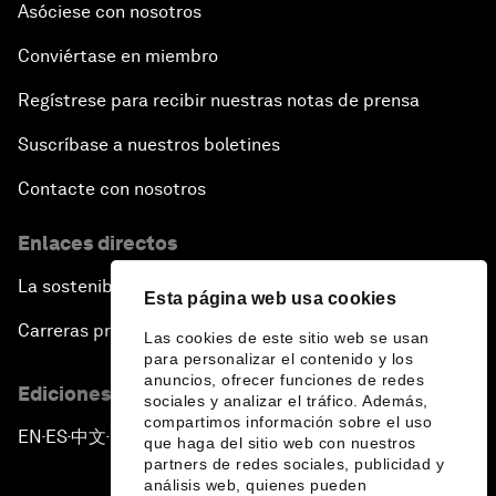
Asóciese con nosotros
Conviértase en miembro
Regístrese para recibir nuestras notas de prensa
Suscríbase a nuestros boletines
Contacte con nosotros
Enlaces directos
La sostenibilidad en el Foro
Esta página web usa cookies
Carreras profesionales
Las cookies de este sitio web se usan
para personalizar el contenido y los
anuncios, ofrecer funciones de redes
Ediciones en otros idiomas
sociales y analizar el tráfico. Además,
compartimos información sobre el uso
EN
ES
中文
日本語
▪
▪
▪
que haga del sitio web con nuestros
partners de redes sociales, publicidad y
análisis web, quienes pueden