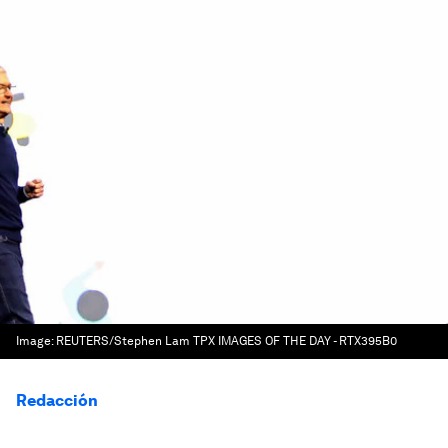
Image:
REUTERS/Stephen Lam TPX IMAGES OF THE DAY - RTX395B0
Redacción