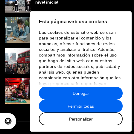
nivel inicial
Esta página web usa cookies
La fuerza laboral invisible: los diagnósticos
Las cookies de este sitio web se usan
tardíos de neurodiversidad perjudican a las
mujeres y a las economías
para personalizar el contenido y los
anuncios, ofrecer funciones de redes
sociales y analizar el tráfico. Además,
compartimos información sobre el uso
Por qué el debate sobre el regreso a la
que haga del sitio web con nuestros
oficina ignora la pregunta clave
partners de redes sociales, publicidad y
análisis web, quienes pueden
combinarla con otra información que les
haya proporcionado o que hayan
Día Internacional de la Mujer: ¿qué es y por
recopilado a partir del uso que haya
Denegar
qué lo necesitamos?
hecho de sus servicios.
Permitir todas
Personalizar
EN
ES
中文
日本語