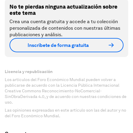
No te pierdas ninguna actualización sobre
este tema
Crea una cuenta gratuita y accede a tu colección
personalizada de contenidos con nuestras últimas
publicaciones y análisis.
Inscríbete de forma gratuita
Licencia y republicación
Los artículos del Foro Económico Mundial pueden volver a
publicarse de acuerdo con la Licencia Pública Internacional
Creative Commons Reconocimiento-NoComercial-
SinObraDerivada 4.0, y de acuerdo con nuestras condiciones de
uso.
Las opiniones expresadas en este artículo son las del autor y no
del Foro Económico Mundial.