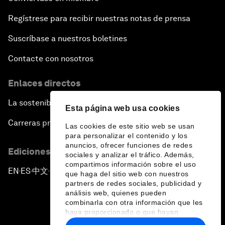
Regístrese para recibir nuestras notas de prensa
Suscríbase a nuestros boletines
Contacte con nosotros
Enlaces directos
La sostenibilidad en el Foro
Esta página web usa cookies
Carreras profesionales
Las cookies de este sitio web se usan
para personalizar el contenido y los
anuncios, ofrecer funciones de redes
Ediciones en otros idiomas
sociales y analizar el tráfico. Además,
compartimos información sobre el uso
EN
ES
中文
日本語
▪
▪
▪
que haga del sitio web con nuestros
partners de redes sociales, publicidad y
análisis web, quienes pueden
combinarla con otra información que les
haya proporcionado o que hayan
recopilado a partir del uso que haya