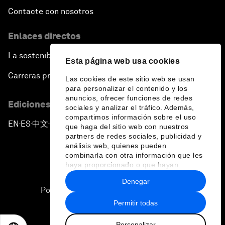
Contacte con nosotros
Enlaces directos
La sostenibilidad en el Foro
Esta página web usa cookies
Carreras profesionales
Las cookies de este sitio web se usan
para personalizar el contenido y los
anuncios, ofrecer funciones de redes
Ediciones en otros idiomas
sociales y analizar el tráfico. Además,
compartimos información sobre el uso
EN
ES
中文
日本語
▪
▪
▪
que haga del sitio web con nuestros
partners de redes sociales, publicidad y
análisis web, quienes pueden
combinarla con otra información que les
haya proporcionado o que hayan
recopilado a partir del uso que haya
Denegar
hecho de sus servicios.
Política de privacidad y normas de uso
Permitir todas
Sitemap
Personalizar