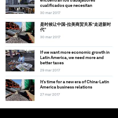
encuentran los trabajadores
cualificados que necesitan
30 mar 2017
是时候让中国-拉美商贸关系“走进新时
代”
30 mar 2017
If we want more economic growth in
Latin America, we need more and
better taxes
29 mar 2017
It’s time for a new era of China-Latin
America business relations
27 mar 2017