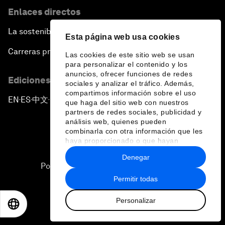
Enlaces directos
La sostenibilidad en el Foro
Esta página web usa cookies
Carreras profesionales
Las cookies de este sitio web se usan
para personalizar el contenido y los
anuncios, ofrecer funciones de redes
Ediciones en otros idiomas
sociales y analizar el tráfico. Además,
compartimos información sobre el uso
EN
ES
中文
日本語
▪
▪
▪
que haga del sitio web con nuestros
partners de redes sociales, publicidad y
análisis web, quienes pueden
combinarla con otra información que les
haya proporcionado o que hayan
recopilado a partir del uso que haya
Denegar
hecho de sus servicios.
Política de privacidad y normas de uso
Permitir todas
Sitemap
Personalizar
©
2026
Foro Económico Mundial
EN
ES
中文
日本語