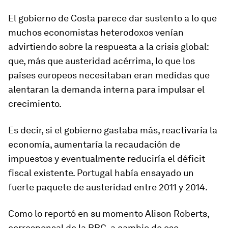
El gobierno de Costa parece dar sustento a lo que
muchos economistas heterodoxos venían
advirtiendo sobre la respuesta a la crisis global:
que,
más que austeridad acérrima, lo que los
países europeos necesita
ba
n
eran
medidas que
al
entaran
la demanda interna para
impulsar
el
crecimiento.
Es decir, si el gobierno gastaba más, reactivaría la
economía, aumentaría la recaudación de
impuestos y eventualmente reduciría el déficit
fiscal existente. Portugal había ensayado un
fuerte
paquete de austeridad
entre 2011 y 2014.
Como lo reportó en su momento Alison Roberts,
corresponsal de la BBC, a cambio de eso