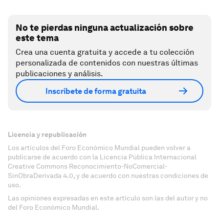
No te pierdas ninguna actualización sobre
este tema
Crea una cuenta gratuita y accede a tu colección
personalizada de contenidos con nuestras últimas
publicaciones y análisis.
Inscríbete de forma gratuita
Licencia y republicación
Los artículos del Foro Económico Mundial pueden volver a
publicarse de acuerdo con la Licencia Pública Internacional
Creative Commons Reconocimiento-NoComercial-
SinObraDerivada 4.0, y de acuerdo con nuestras condiciones de
uso.
Las opiniones expresadas en este artículo son las del autor y no
del Foro Económico Mundial.