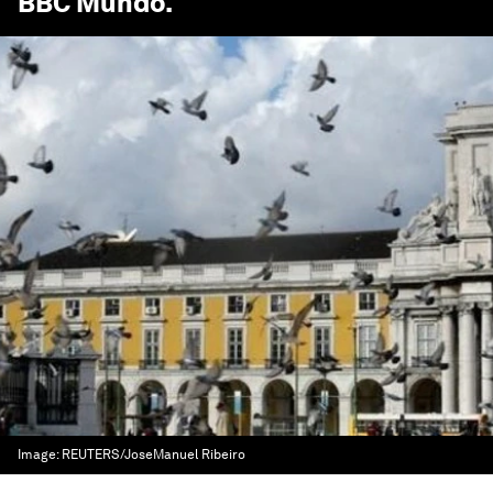
BBC Mundo
.
Image:
REUTERS/JoseManuel Ribeiro