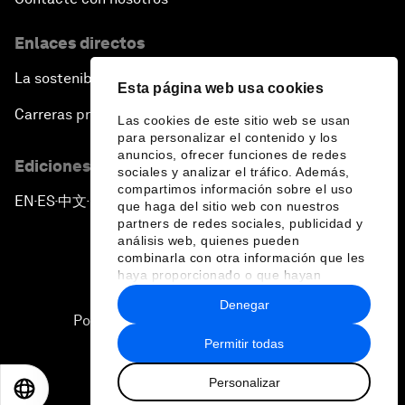
Enlaces directos
La sostenibilidad en el Foro
Esta página web usa cookies
Carreras profesionales
Las cookies de este sitio web se usan
para personalizar el contenido y los
anuncios, ofrecer funciones de redes
Ediciones en otros idiomas
sociales y analizar el tráfico. Además,
compartimos información sobre el uso
EN
ES
中文
日本語
▪
▪
▪
que haga del sitio web con nuestros
partners de redes sociales, publicidad y
análisis web, quienes pueden
combinarla con otra información que les
haya proporcionado o que hayan
recopilado a partir del uso que haya
Denegar
hecho de sus servicios.
Política de privacidad y normas de uso
Permitir todas
Sitemap
Personalizar
©
2026
Foro Económico Mundial
EN
ES
中文
日本語