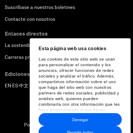
Suscríbase a nuestros boletines
Contacte con nosotros
Enlaces directos
La sostenibilidad en el Foro
Esta página web usa cookies
Carreras profesionales
Las cookies de este sitio web se usan
para personalizar el contenido y los
anuncios, ofrecer funciones de redes
Ediciones en otros idiomas
sociales y analizar el tráfico. Además,
compartimos información sobre el uso
EN
ES
中文
日本語
▪
▪
▪
que haga del sitio web con nuestros
partners de redes sociales, publicidad y
análisis web, quienes pueden
combinarla con otra información que les
haya proporcionado o que hayan
recopilado a partir del uso que haya
Denegar
hecho de sus servicios.
Política de privacidad y normas de uso
Permitir todas