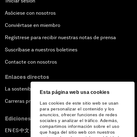
Iniciar sesión
Asóciese con nosotros
Conviértase en miembro
Regístrese para recibir nuestras notas de prensa
Suscríbase a nuestros boletines
Contacte con nosotros
Enlaces directos
La sostenibilidad en el Foro
Esta página web usa cookies
Carreras profesionales
Las cookies de este sitio web se usan
para personalizar el contenido y los
anuncios, ofrecer funciones de redes
Ediciones en otros idiomas
sociales y analizar el tráfico. Además,
compartimos información sobre el uso
EN
ES
中文
日本語
▪
▪
▪
que haga del sitio web con nuestros