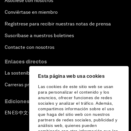
Asóciese con nosotros
Conviértase en miembro
Regístrese para recibir nuestras notas de prensa
Suscríbase a nuestros boletines
Contacte con nosotros
Enlaces directos
La sostenibilidad en el Foro
Esta página web usa cookies
Carreras profesionales
Las cookies de este sitio web se usan
para personalizar el contenido y los
anuncios, ofrecer funciones de redes
Ediciones en otros idiomas
sociales y analizar el tráfico. Además,
compartimos información sobre el uso
EN
ES
中文
日本語
▪
▪
▪
que haga del sitio web con nuestros
partners de redes sociales, publicidad y
análisis web, quienes pueden