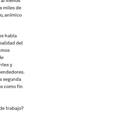
s al menos
s miles de
o, anímico
os había
ealidad del
íamos
de
ntes y
rendedores.
na segunda
os como fin
 de trabajo?