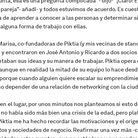
unta, esa es una pregunta complicada” - dijo- “¡Claro!
pareja”- añadí- y todos estuvimos de acuerdo. Es cues
a de aprender a conocer a las personas y determinar si
 alguna forma de trabajo con ellas.
arisa, co-fundadoras de Piktia (y mis vecinas de stand
 y encontraron en José Antonio y Ricardo a dos socios
aban sus ideas y su manera de trabajar. Piktia opera
aunque en realidad la mitad de su equipo lo hace desd
 porque cuando alguien quiere escalar su emprendimie
o depender de una relación de networking con la ciud
en el lugar, por unos minutos nos planteamos si esto d
o había sido más bien una crisis de la edad, pero plat
iktia me ha hecho recordar las motivaciones y el orig
tos y sociedades de negocio. Reafirmar una vez más 