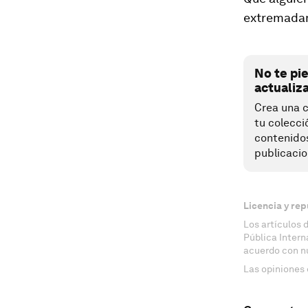
extremadam
No te pi
actualiz
Crea una c
tu colecci
contenido
publicacio
Licencia y rep
Los artículos 
Pública Inter
acuerdo con n
Las opiniones 