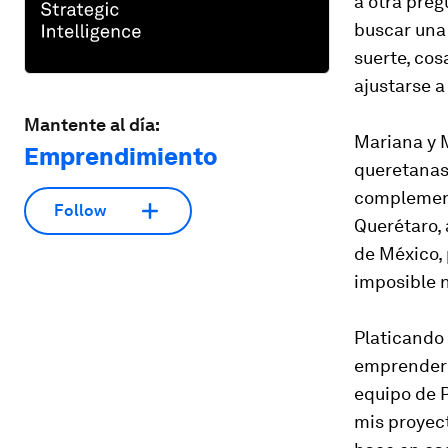
a otra preg
buscar una 
suerte, cos
ajustarse a
Mantente al día:
Mariana y M
Emprendimiento
queretanas
complement
Follow
Querétaro, 
de México,
imposible n
Platicando 
emprender n
equipo de P
mis proyec