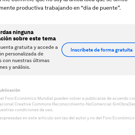
ente productiva trabajando en “día de puente”.
erdas ninguna
ación sobre este tema
uenta gratuita y accede a
Inscríbete de forma gratuita
ón personalizada de
s con nuestras últimas
nes y análisis.
ublicación
del Foro Económico Mundial pueden volver a publicarse de acuerdo con
nacional Creative Commons Reconocimiento-NoComercial-SinObraDeri
uestras condiciones de uso.
expresadas en este artículo son las del autor y no del Foro Económico