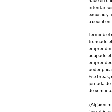
hace en cas
intentar se
excusas y l
o social en
Terminó el
truncado el
emprendimi
ocupado el 
emprendedo
poder pasa
Ese
break
,
jornada de 
de semana
¿Alguien má
Que alguien