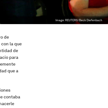
Image:
REUTERS/Beck Diefenbach
ro de
 con la que
ntidad de
acio para
plemente
dad que a
ciones
me contaba
 hacerle