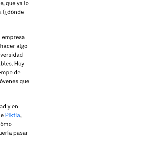
, que ya lo
ez (¿dónde
u empresa
 hacer algo
iversidad
bles. Hoy
iempo de
 jóvenes que
ad y en
de
Piktia
,
 cómo
uería pasar