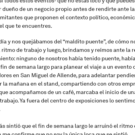
i todos estos eventos- que no estás loco y que puede
r dueño de un negocio propio antes de rendirte ante la
imitantes que proponen el contexto político, económic
 el que te encuentres.
 día y nos quejábamos del “maldito puente”, de cómo n
 ritmo de trabajo y luego, brindamos y reímos ante la r
ento: ninguno de nosotros había tenido puente, hab
fin de semana largo para planear el viaje a un evento 
res en San Miguel de Allende, para adelantar pendie
r la mañana en el stand, compartiendo con otros emp
 que acompañamos de un café, marcaba el inicio de u
trabajo. Ya fuera del centro de exposiciones lo sentim
.
s sintió que el fin de semana largo le arruinó el ritmo
 me confirme que no soy la única loca que se sintió