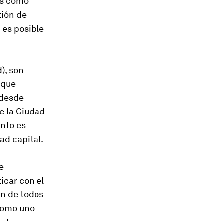
 Es como
tión de
 es posible
), son
 que
 desde
e la Ciudad
nto es
ad capital.
e
icar con el
en de todos
-como uno