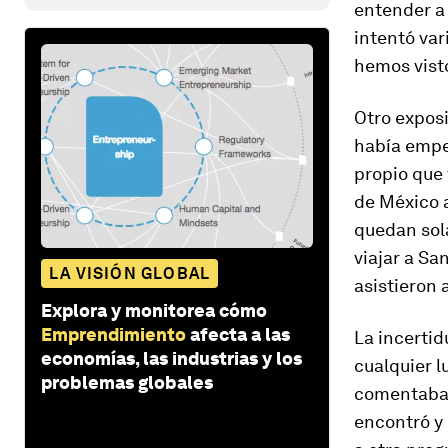
entender a 
intentó var
hemos visto
Otro exposi
había empe
propio que 
de México 
quedan sola
viajar a Sa
LA VISIÓN GLOBAL
asistieron a
Explora y monitorea cómo
Emprendimiento
afecta a las
La incerti
economías, las industrias y los
cualquier l
problemas globales
comentaba 
encontró y 