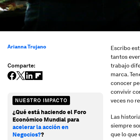
Arianna Trujano
Escribo est
tantos eve
Comparte:
trabajo dif
marca. Ten
conocer pe
convivir c
veces no re
NUESTRO IMPACTO
¿Qué está haciendo el Foro
Las histori
Económico Mundial para
siempre so
acelerar la acción en
que lo que 
Negocios?
?