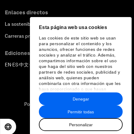
Enlaces directos
La sostenibilidad en el Foro
Esta página web usa cookies
Carreras profesionales
Las cookies de este sitio web se usan
para personalizar el contenido y los
anuncios, ofrecer funciones de redes
Ediciones en otros idiomas
sociales y analizar el tráfico. Además,
compartimos información sobre el uso
EN
ES
中文
日本語
▪
▪
▪
que haga del sitio web con nuestros
partners de redes sociales, publicidad y
análisis web, quienes pueden
combinarla con otra información que les
haya proporcionado o que hayan
recopilado a partir del uso que haya
Denegar
hecho de sus servicios.
Política de privacidad y normas de uso
Permitir todas
Sitemap
Personalizar
©
2026
Foro Económico Mundial
EN
ES
中文
日本語