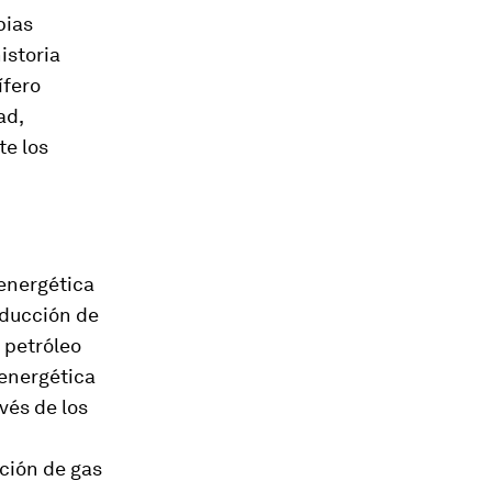
pias
istoria
ífero
ad,
te los
energética
oducción de
 petróleo
 energética
vés de los
ción de gas