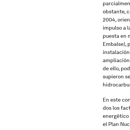
parcialmen
obstante, c
2004, orien
impulso a l
puesta en m
Embalse), p
instalació
ampliación 
de ello, po
supieron se
hidrocarbur
En este co
dos los fac
energético 
el Plan Nuc