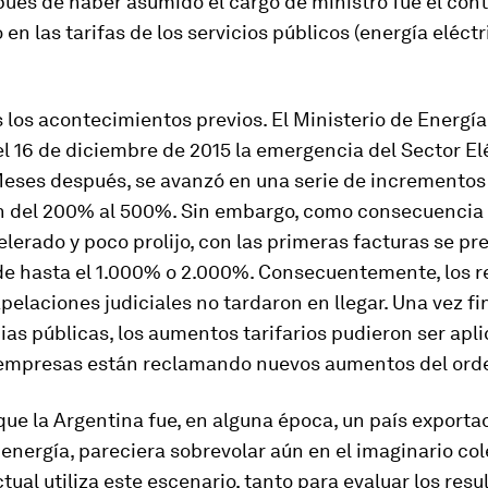
és de haber asumido el cargo de ministro fue el cont
en las tarifas de los servicios públicos (energía eléctr
los acontecimientos previos. El Ministerio de Energía
l 16 de diciembre de 2015 la emergencia del Sector El
eses después, se avanzó en una serie de incrementos 
n del 200% al 500%. Sin embargo, como consecuencia
lerado y poco prolijo, con las primeras facturas se p
e hasta el 1.000% o 2.000%. Consecuentemente, los 
apelaciones judiciales no tardaron en llegar. Una vez f
ias públicas, los aumentos tarifarios pudieron ser apl
s empresas están reclamando nuevos aumentos del ord
que la Argentina fue, en alguna época, un país exporta
nergía, pareciera sobrevolar aún en el imaginario cole
tual utiliza este escenario, tanto para evaluar los res