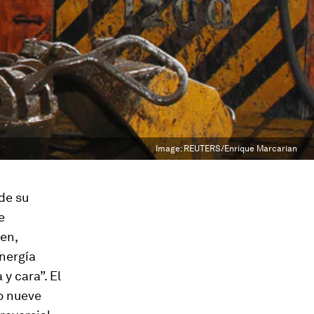
Image:
REUTERS/Enrique Marcarian
 de su
e
en,
nergía
 y cara
”. El
lo nueve