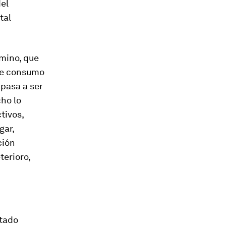
del
tal
rmino, que
rte consumo
 pasa a ser
cho lo
tivos,
gar,
ción
terioro,
stado