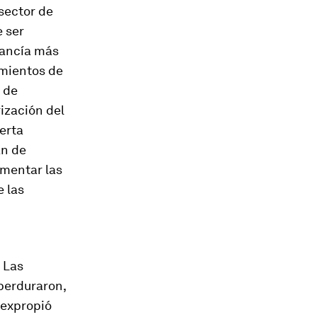
 sector de
e ser
cancía más
imientos de
 de
ización del
ferta
án de
ementar las
e las
 Las
 perduraron,
 expropió