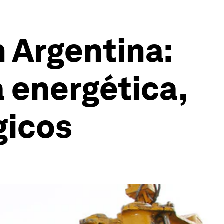
n Argentina:
a energética,
gicos