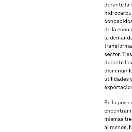
durante la 
hidrocarbur
concebidos
de la econ
la demanda 
transformac
sector. Tre
durante los
disminuir l
utilidades 
exportacio
En la posco
encontramo
mismas tres
al menos, h