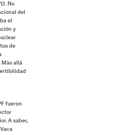
12. No
cional del
ba el
ación y
Nuclear
ctos de
a
 Más allá
ertibilidad
PF fueron
ector
or. A saber,
 Vaca