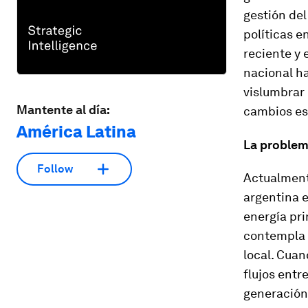
gestión del
políticas e
reciente y 
nacional h
vislumbrar 
Mantente al día:
cambios es
América Latina
La problem
Follow
Actualment
argentina e
energía pri
contempla m
local. Cuan
flujos entr
generación