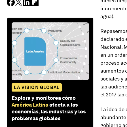
meses despu
incremento 
agua).
Repasemos 
declarado e
Nacional. M
en un orde
proceso ace
aumentos d
sociales y 
las audienc
LA VISIÓN GLOBAL
el 2017 la
Explora y monitorea cómo
América Latina
afecta a las
La idea de 
economías, las industrias y los
abundante e
problemas globales
gobierno ac