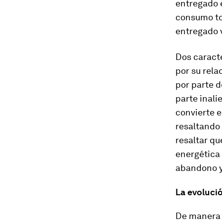
entregado e
consumo tot
entregado v
Dos caracte
por su rela
por parte d
parte inali
convierte e
resaltando 
resaltar qu
energética 
abandono y 
La evolució
De manera 