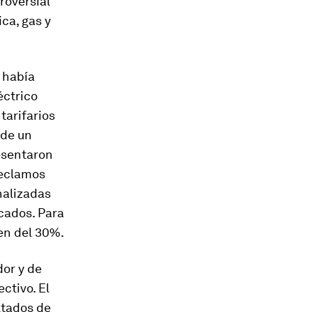
roversial
ica, gas y
 había
éctrico
tarifarios
 de un
resentaron
reclamos
inalizadas
icados. Para
en del 30%.
dor y de
ctivo. El
ultados de