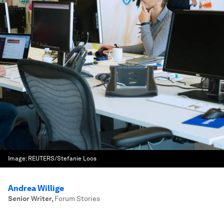
Image:
REUTERS/Stefanie Loos
Andrea Willige
Senior Writer
,
Forum Stories