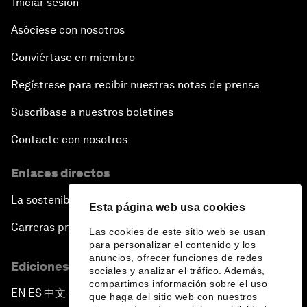
Iniciar sesión
Asóciese con nosotros
Conviértase en miembro
Regístrese para recibir nuestras notas de prensa
Suscríbase a nuestros boletines
Contacte con nosotros
Enlaces directos
La sostenibilidad en el Foro
Esta página web usa cookies
Carreras profesionales
Las cookies de este sitio web se usan
para personalizar el contenido y los
anuncios, ofrecer funciones de redes
Ediciones en otros idiomas
sociales y analizar el tráfico. Además,
compartimos información sobre el uso
EN
ES
中文
日本語
▪
▪
▪
que haga del sitio web con nuestros