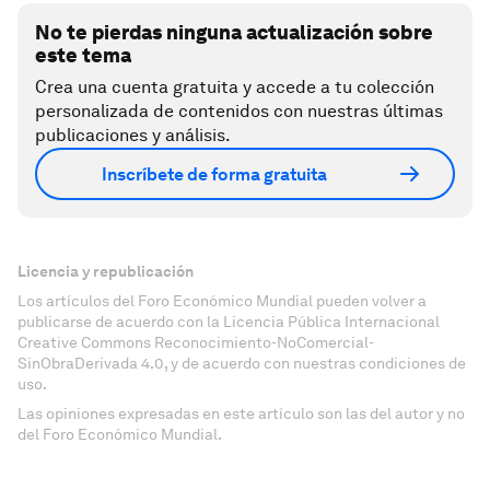
No te pierdas ninguna actualización sobre
este tema
Crea una cuenta gratuita y accede a tu colección
personalizada de contenidos con nuestras últimas
publicaciones y análisis.
Inscríbete de forma gratuita
Licencia y republicación
Los artículos del Foro Económico Mundial pueden volver a
publicarse de acuerdo con la Licencia Pública Internacional
Creative Commons Reconocimiento-NoComercial-
SinObraDerivada 4.0, y de acuerdo con nuestras condiciones de
uso.
Las opiniones expresadas en este artículo son las del autor y no
del Foro Económico Mundial.