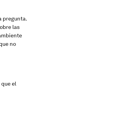
a pregunta.
obre las
 ambiente
 que no
 que el