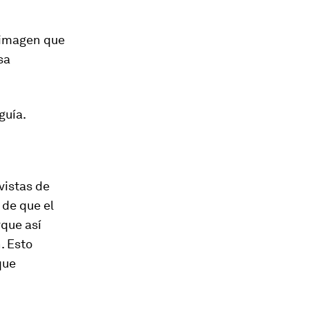
a imagen que
sa
guía.
vistas de
 de que el
rque así
. Esto
que