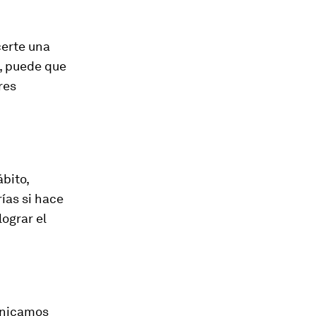
certe una
o, puede que
res
bito,
rías si hace
lograr el
unicamos