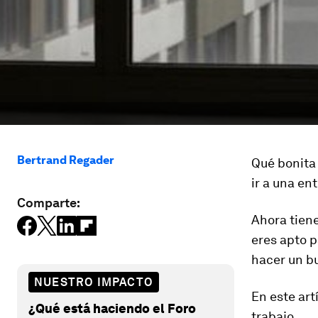
Bertrand Regader
Qué bonita
ir a una en
Comparte:
Ahora tiene
eres apto p
hacer un bu
NUESTRO IMPACTO
En este art
¿Qué está haciendo el Foro
trabajo.