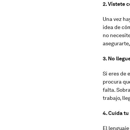
2. Vístete
Una vez ha
idea de cóm
no necesite
asegurarte,
3. No llegu
Si eres de 
procura que
falta. Sobr
trabajo, lle
4. Cuida tu
El lenguaj