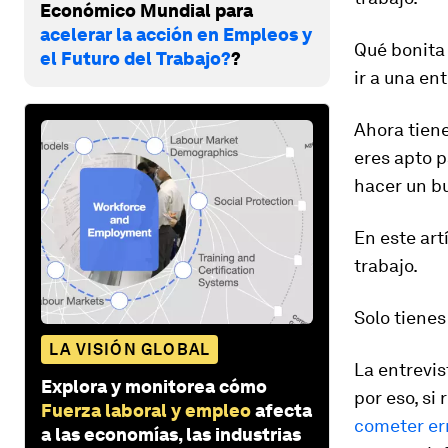
Económico Mundial para
acelerar la acción en Empleos y
Qué bonita
el Futuro del Trabajo?
?
ir a una en
Ahora tiene
eres apto p
hacer un bu
En este art
trabajo.
Solo tienes
LA VISIÓN GLOBAL
La entrevis
Explora y monitorea cómo
por eso, si
Fuerza laboral y empleo
afecta
cometer er
a las economías, las industrias