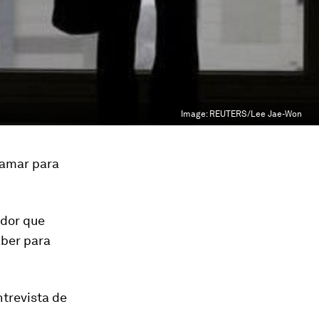
Image:
REUTERS/Lee Jae-Won
lamar para
ador que
aber para
ntrevista de