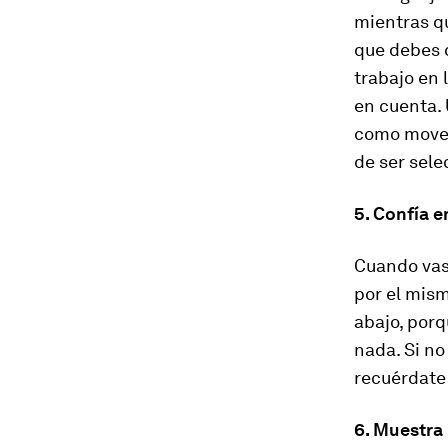
mientras qu
que debes c
trabajo en 
en cuenta. 
como movert
de ser sele
5. Confía e
Cuando vas
por el mism
abajo, porq
nada. Si no
recuérdate 
6. Muestra 