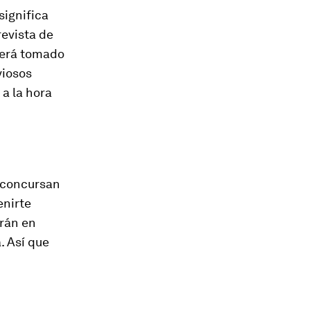
significa
revista de
 será tomado
viosos
a la hora
e concursan
enirte
arán en
. Así que