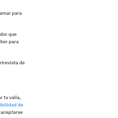
lamar para
ador que
aber para
ntrevista de
 tu valía,
ibilidad de
e aceptarse