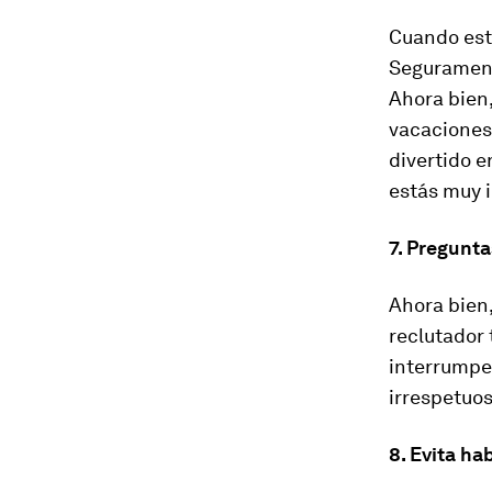
Cuando esté
Seguramente
Ahora bien
vacaciones
divertido e
estás muy i
7. Pregunta
Ahora bien,
reclutador 
interrumpe
irrespetuos
8. Evita ha