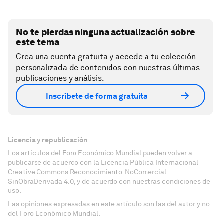
No te pierdas ninguna actualización sobre
este tema
Crea una cuenta gratuita y accede a tu colección
personalizada de contenidos con nuestras últimas
publicaciones y análisis.
Inscríbete de forma gratuita
Licencia y republicación
Los artículos del Foro Económico Mundial pueden volver a
publicarse de acuerdo con la Licencia Pública Internacional
Creative Commons Reconocimiento-NoComercial-
SinObraDerivada 4.0, y de acuerdo con nuestras condiciones de
uso.
Las opiniones expresadas en este artículo son las del autor y no
del Foro Económico Mundial.