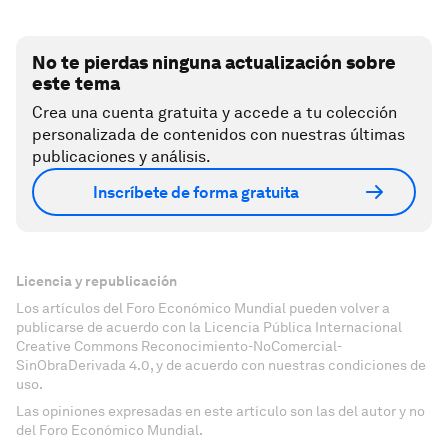
No te pierdas ninguna actualización sobre
este tema
Crea una cuenta gratuita y accede a tu colección
personalizada de contenidos con nuestras últimas
publicaciones y análisis.
Inscríbete de forma gratuita
Licencia y republicación
Los artículos del Foro Económico Mundial pueden volver a
publicarse de acuerdo con la Licencia Pública Internacional
Creative Commons Reconocimiento-NoComercial-
SinObraDerivada 4.0, y de acuerdo con nuestras condiciones de
uso.
Las opiniones expresadas en este artículo son las del autor y no
del Foro Económico Mundial.