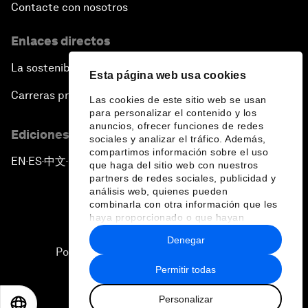
Contacte con nosotros
Enlaces directos
La sostenibilidad en el Foro
Esta página web usa cookies
Carreras profesionales
Las cookies de este sitio web se usan
para personalizar el contenido y los
anuncios, ofrecer funciones de redes
Ediciones en otros idiomas
sociales y analizar el tráfico. Además,
compartimos información sobre el uso
EN
ES
中文
日本語
▪
▪
▪
que haga del sitio web con nuestros
partners de redes sociales, publicidad y
análisis web, quienes pueden
combinarla con otra información que les
haya proporcionado o que hayan
recopilado a partir del uso que haya
Denegar
hecho de sus servicios.
Política de privacidad y normas de uso
Permitir todas
Sitemap
Personalizar
©
2026
Foro Económico Mundial
EN
ES
中文
日本語