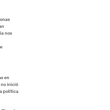
sonas
an
vía nos
de
as en
 no inició
 política