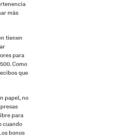
ertenencia
mar más
én tienen
ar
dores para
7,500. Como
recibos que
n papel, no
mpresas
ibre para
lo cuando
 Los bonos