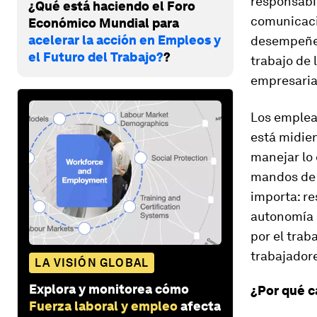
responsabi
¿Qué está haciendo el Foro
comunicació
Económico Mundial para
acelerar la acción en Empleos y
desempeñen 
el Futuro del Trabajo?
?
trabajo de 
empresaria
Los emplead
está midien
manejar lo
mandos de 
importa: r
autonomía a
por el trab
trabajador
LA VISIÓN GLOBAL
Explora y monitorea cómo
¿Por qué c
Fuerza laboral y empleo
afecta