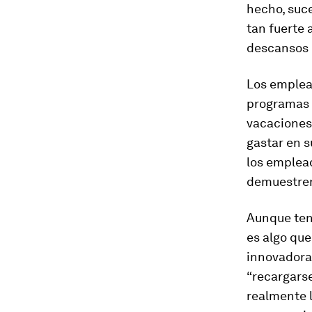
hecho, suce
tan fuerte
descansos 
Los emplead
programas 
vacaciones
gastar en s
los emplea
demuestren 
Aunque ten
es algo qu
innovadora
“recargarse
realmente l