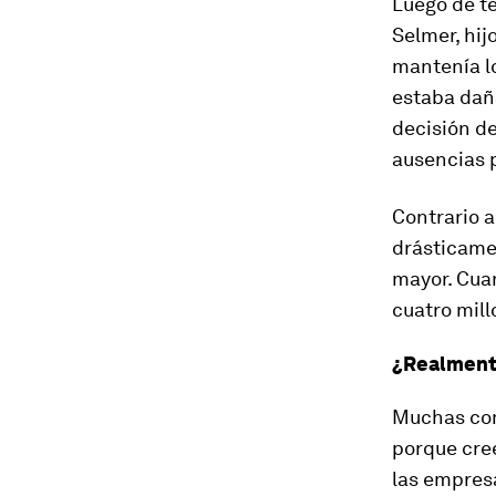
Luego de te
Selmer, hij
mantenía l
estaba dañ
decisión de
ausencias 
Contrario 
drásticamen
mayor. Cuan
cuatro mill
¿Realment
Muchas com
porque cre
las empres