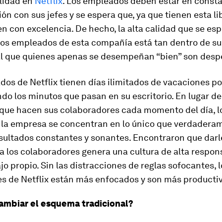
lidad en
Netflix
. Los empleados deben estar en const
n con sus jefes y se espera que, ya que tienen esta li
con excelencia. De hecho, la alta calidad que se esp
los empleados de esta compañía está tan dentro de su
l que quienes apenas se desempeñan “bien” son desp
os de Netflix tienen días ilimitados de vacaciones p
do los minutos que pasan en su escritorio. En lugar d
 que hacen sus colaboradores cada momento del día, lo
la empresa se concentran en lo único que verdadera
esultados constantes y sonantes. Encontraron que darl
 los colaboradores genera una cultura de alta respon
ajo propio. Sin las distracciones de reglas sofocantes, 
es de Netflix están más enfocados y son más producti
ambiar el esquema tradicional?