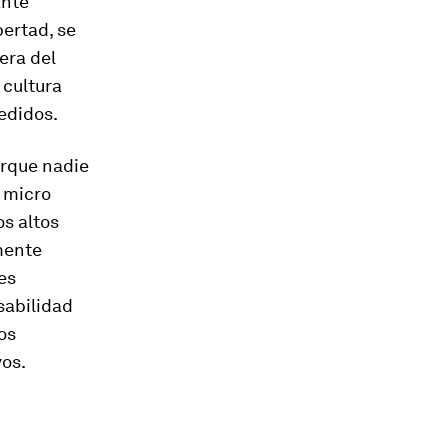
ante
bertad, se
era del
 cultura
edidos.
orque nadie
e micro
s altos
mente
es
sabilidad
los
vos.