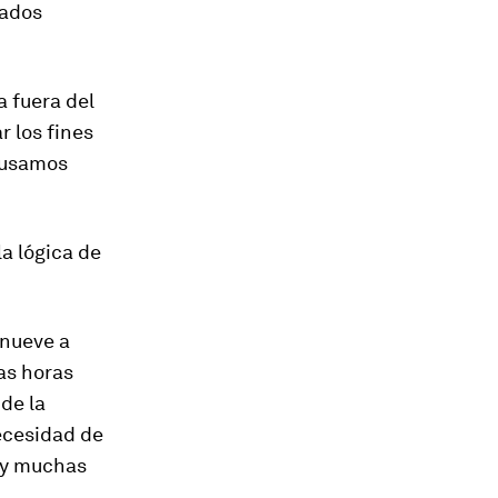
eados
 fuera del
r los fines
 usamos
a lógica de
 nueve a
as horas
de la
ecesidad de
, y muchas