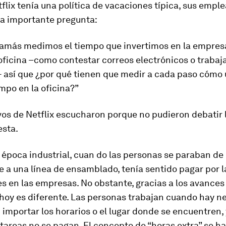
lix tenía una política de vacaciones típica, sus empl
na importante pregunta:
jamás medimos el tiempo que invertimos en la empresa
oficina –como contestar correos electrónicos o trabaja
 así que ¿por qué tienen que medir a cada paso cómo
mpo en la oficina?”
vos de Netflix escucharon porque no pudieron debatir l
esta.
 época industrial, cuan do las personas se paraban de
e a una línea de ensamblado, tenía sentido pagar por l
s en las empresas. No obstante, gracias a los avances 
 hoy es diferente. Las personas trabajan cuando hay n
n importar los horarios o el lugar donde se encuentren
tareas no se pagan. El concepto de “horas extra” se ha