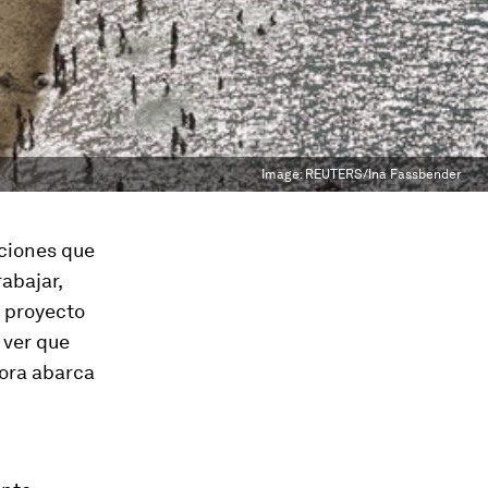
Image:
REUTERS/Ina Fassbender
ciones que
abajar,
n proyecto
 ver que
hora abarca