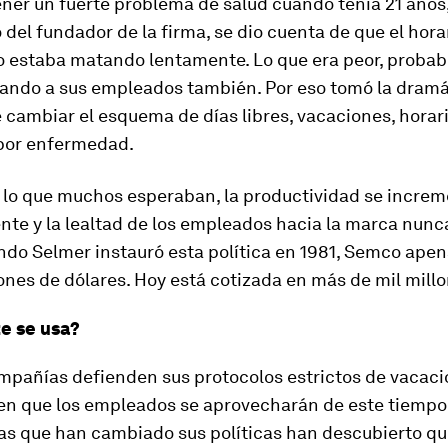
ner un fuerte problema de salud cuando tenía 21 años
o del fundador de la firma, se dio cuenta de que el hora
o estaba matando lentamente. Lo que era peor, proba
ando a sus empleados también. Por eso tomó la dramá
 cambiar el esquema de días libres, vacaciones, horari
por enfermedad.
a lo que muchos esperaban, la productividad se incre
te y la lealtad de los empleados hacia la marca nunc
do Selmer instauró esta política en 1981, Semco apen
ones de dólares. Hoy está cotizada en más de mil millo
e se usa?
pañías defienden sus protocolos estrictos de vacac
en que los empleados se aprovecharán de este tiempo l
as que han cambiado sus políticas han descubierto qu