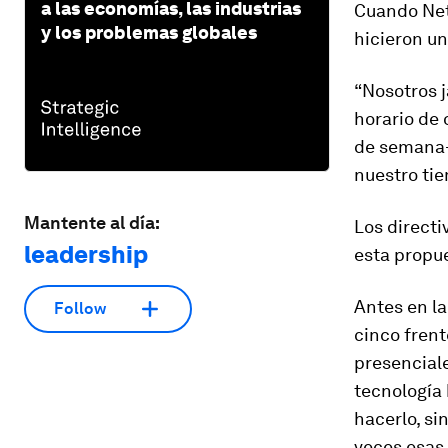
a las economías, las industrias
Cuando Netf
y los problemas globales
hicieron u
“Nosotros 
horario de 
de semana-
nuestro tie
Mantente al día:
Los directi
leadership
esta propu
Antes en la
Follow
cinco frent
presenciale
tecnología
hacerlo, si
veces esas 