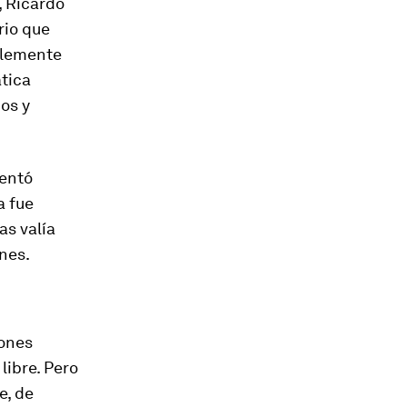
, Ricardo
rio que
blemente
tica
os y
mentó
a fue
as valía
nes.
iones
ibre. Pero
e, de