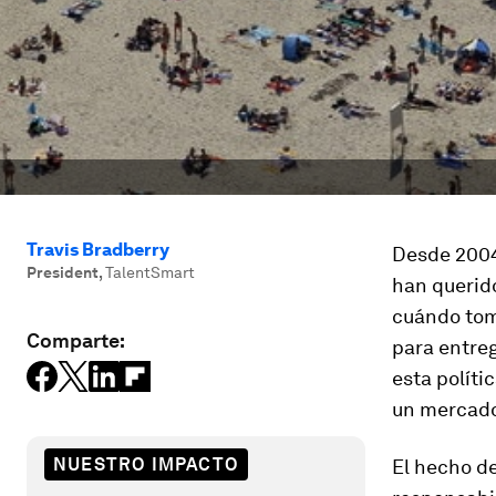
Travis Bradberry
Desde 2004
President
,
TalentSmart
han querido
cuándo tom
Comparte:
para entreg
esta políti
un mercado 
NUESTRO IMPACTO
El hecho de