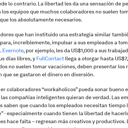
de lo contrario. La libertad les da una sensación de p
 a los equipos que muchos colaboradores no suelen to
que los absolutamente necesarios.
ores que han instituido una estrategia similar tambi
para, increíblemente, impulsar a sus empleados a tom
.
Evernote
, por ejemplo, les da US$1,000 a sus trabaja
us días libres, y
FullContact
llega a otorgar hasta US$
dos no suelen tomar vacaciones, deben presentar los 
que se gastaron el dinero en diversión.
er colaboradores “workaholicos” pueda sonar bueno e
e las compañías inteligentes quieran de verdad. Las e
s saben que cuando los empleados necesitan tiempo l
” - especialmente cuando tienen la libertad de hacer
es hace falta – regresan más creativos y productivos.