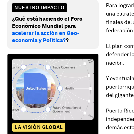
Para lograr
NUESTRO IMPACTO
una estrat
¿Qué está haciendo el Foro
finales del
Económico Mundial para
federación
acelerar la acción en Geo-
economía y Política?
?
El plan co
defender
l
nación
.
Y eventual
puertorriqu
del gigant
Puerto Rico
independenc
demás esta
LA VISIÓN GLOBAL