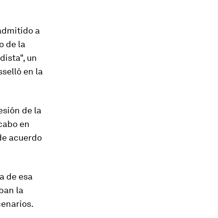
admitido a
o de la
dista", un
selló en la
sión de la
 cabo en
 de acuerdo
a de esa
ban la
cenarios.