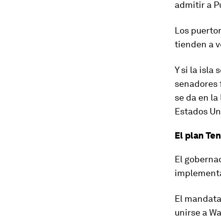
admitir a P
Los puertor
tienden a 
Y si la isl
senadores 
se da en la
Estados Un
El plan Te
El gobernad
implementa
El mandatar
unirse a W