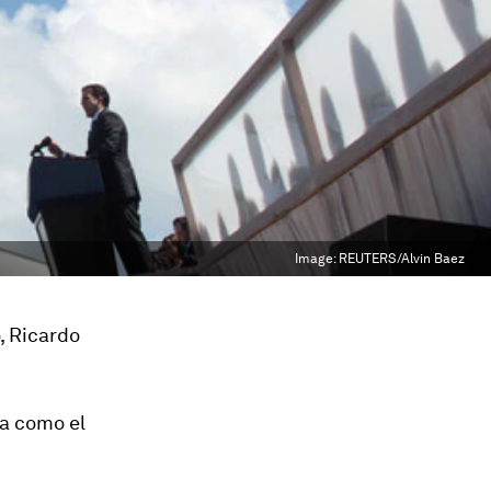
Image:
REUTERS/Alvin Baez
, Ricardo
la como el