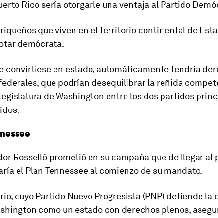
uerto Rico sería otorgarle una ventaja al Partido Demó
riqueños que viven en el territorio continental de Est
votar demócrata
.
a se convirtiese en estado, automáticamente tendría de
federales, que podrían desequilibrar la reñida compet
 legislatura de Washington entre los dos partidos prin
idos.
nnessee
or Rosselló prometió en su campaña que de llegar al 
ría el Plan Tennessee al comienzo de su mandato.
io, cuyo Partido Nuevo Progresista (PNP) defiende la 
ashington como un estado con derechos plenos, asegu