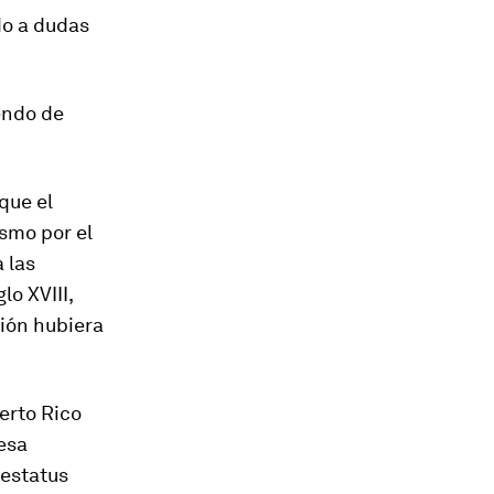
do a dudas
endo de
que el
smo por el
 las
lo XVIII,
gión hubiera
erto Rico
esa
 estatus