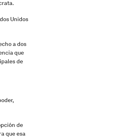
crata.
ados Unidos
recho a dos
encia que
cipales de
poder,
opción de
ra que esa