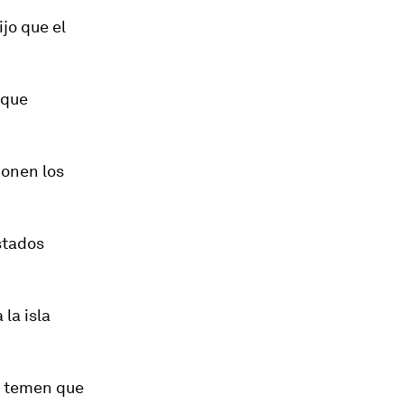
jo que el
 que
ponen los
stados
la isla
s temen que