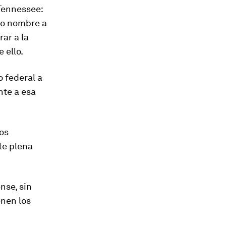
Tennessee
:
mo nombre a
rar a la
 ello.
 federal a
nte a esa
los
te plena
nse, sin
enen los