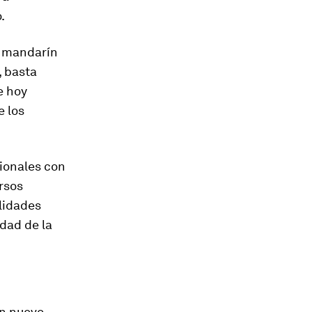
.
l mandarín
, basta
e hoy
e los
ionales con
rsos
lidades
idad de la
un nuevo