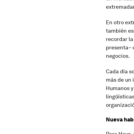
extremadam
En otro ex
también es
recordar la
presenta– q
negocios.
Cada día s
más de un 
Humanos y 
lingüística
organizaci
Nueva habi
Para Hays,