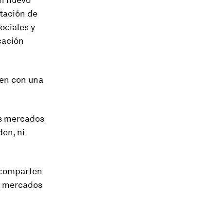
ptación de
ociales y
cación
yen con una
os mercados
en, ni
 comparten
os mercados