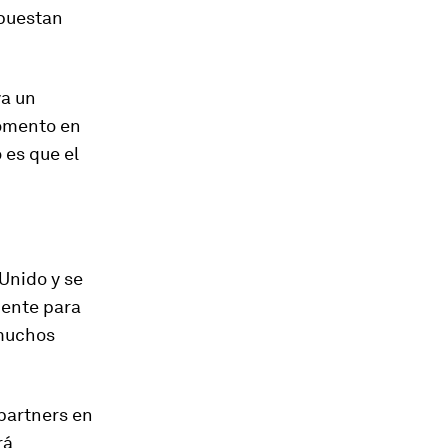
apuestan
ya un
momento en
 es que el
Unido y se
iente para
 muchos
partners en
rá