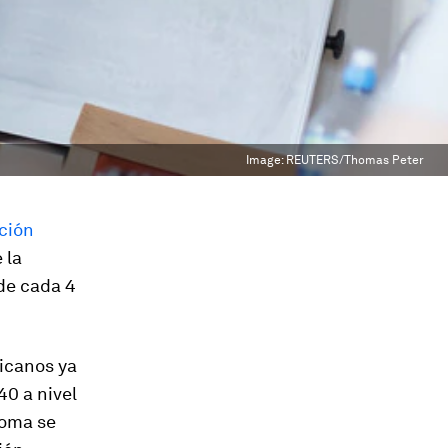
Image:
REUTERS/Thomas Peter
ción
 la
de cada 4
icanos ya
40 a nivel
ioma se