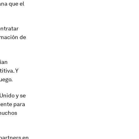
na que el
ntratar
rmación de
ian
tiva. Y
juego.
Unido y se
iente para
 muchos
partners en