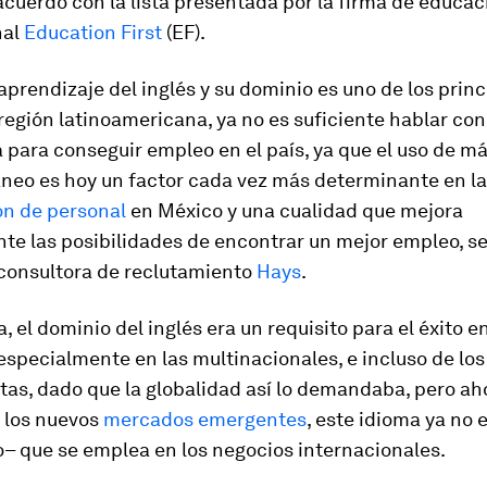
 acuerdo con la lista presentada por la firma de educac
nal
Education First
(EF).
l aprendizaje del inglés y su dominio es uno de los prin
 región latinoamericana, ya no es suficiente hablar con
 para conseguir empleo en el país, ya que el uso de m
áneo es hoy un factor cada vez más determinante en la
ón de personal
en México y una cualidad que mejora
te las posibilidades de encontrar un mejor empleo, s
 consultora de reclutamiento
Hays
.
, el dominio del inglés era un requisito para el éxito 
specialmente en las multinacionales, e incluso de los
tas, dado que la globalidad así lo demandaba, pero aho
e los nuevos
mercados emergentes
, este idioma ya no e
to– que se emplea en los negocios internacionales.