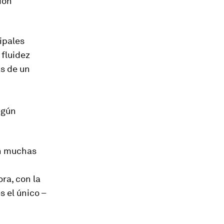
ión
cipales
 fluidez
ás de un
egún
en muchas
ra, con la
s el único –