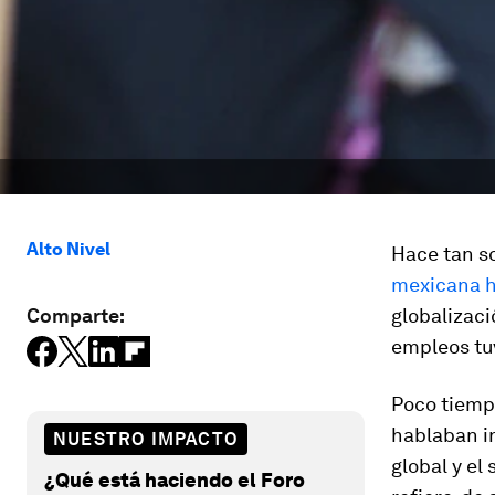
Alto Nivel
Hace tan so
mexicana h
Comparte:
globalizaci
empleos tuv
Poco tiemp
hablaban in
NUESTRO IMPACTO
global y el
¿Qué está haciendo el Foro