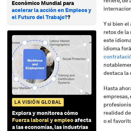
refiere, de
Económico Mundial para
internacio
acelerar la acción en Empleos y
el Futuro del Trabajo?
?
Y si bien e
retos de la
este idioma
idioma for
contrataci
notablemen
destaca la
Hasta ahora
empresas, e
LA VISIÓN GLOBAL
profesionis
realidad d
Explora y monitorea cómo
Fuerza laboral y empleo
afecta
o el favori
a las economías, las industrias