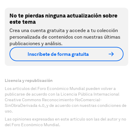
No te pierdas ninguna actualización sobre
este tema
Crea una cuenta gratuita y accede a tu colección
personalizada de contenidos con nuestras últimas
publicaciones y análisis.
Inscríbete de forma gratuita
Licencia y republicación
Los artículos del Foro Económico Mundial pueden volver a
publicarse de acuerdo con la Licencia Pública Internacional
Creative Commons Reconocimiento-NoComercial-
SinObraDerivada 4.0, y de acuerdo con nuestras condiciones de
uso.
Las opiniones expresadas en este artículo son las del autor y no
del Foro Económico Mundial.