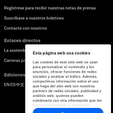
Regístrese para recibir nuestras notas de prensa
Suscríbase a nuestros boletines
Contacte con nosotros
Enlaces directos
La sostenibilidad en el Foro
Esta página web usa cookies
Carreras profesionales
Las cookies de este sitio web se usan
para personalizar el contenido y los
anuncios, ofrecer funciones de redes
Ediciones en otros idiomas
sociales y analizar el tráfico. Además,
compartimos información sobre el uso
EN
ES
中文
日本語
▪
▪
▪
que haga del sitio web con nuestros
partners de redes sociales, publicidad y
análisis web, quienes pueden
combinarla con otra información que les
haya proporcionado o que hayan
recopilado a partir del uso que haya