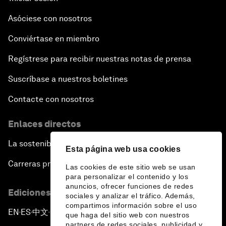
Asóciese con nosotros
Conviértase en miembro
Regístrese para recibir nuestras notas de prensa
Suscríbase a nuestros boletines
Contacte con nosotros
Enlaces directos
La sostenibilidad en el Foro
Esta página web usa cookies
Carreras profesionales
Las cookies de este sitio web se usan
para personalizar el contenido y los
anuncios, ofrecer funciones de redes
Ediciones en otros idiomas
sociales y analizar el tráfico. Además,
compartimos información sobre el uso
EN
ES
中文
日本語
▪
▪
▪
que haga del sitio web con nuestros
partners de redes sociales, publicidad y