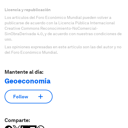
Licencia y republicación
Los artículos del Foro Económico Mundial pueden volver a
publicarse de acuerdo con la Licencia Pública Internacional
Creative Commons Reconocimiento-NoComercial-
SinObraDerivada 4.0, y de acuerdo con nuestras condiciones de
uso.
Las opiniones expresadas en este artículo son las del autor y no
del Foro Económico Mundial.
Mantente al día:
Geoeconomía
Follow
Comparte: