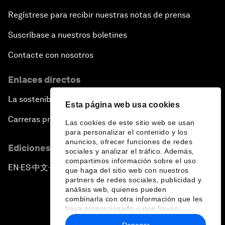
Regístrese para recibir nuestras notas de prensa
Suscríbase a nuestros boletines
Contacte con nosotros
Enlaces directos
La sostenibilidad en el Foro
Esta página web usa cookies
Carreras profesionales
Las cookies de este sitio web se usan
para personalizar el contenido y los
anuncios, ofrecer funciones de redes
Ediciones en otros idiomas
sociales y analizar el tráfico. Además,
compartimos información sobre el uso
EN
ES
中文
日本語
▪
▪
▪
que haga del sitio web con nuestros
partners de redes sociales, publicidad y
análisis web, quienes pueden
combinarla con otra información que les
haya proporcionado o que hayan
recopilado a partir del uso que haya
Denegar