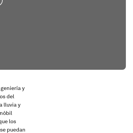
geniería y
os del
 lluvia y
nóbil
que los
 se puedan