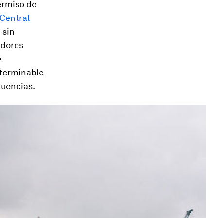
permiso de
 Central
 sin
adores
e
eterminable
cuencias.