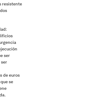
s resistente
idos
dad:
ificios
 urgencia
 ejecución
ue ser
 ser
s de euros
 que se
iene
da.