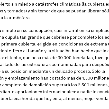
ierto sin miedo a catástrofes climáticas (la cubierta e
s y tornados) y sin temor de que se puedan liberar sól
 a la atmósfera.
a simple en su concepción, casi infantil en su simplici
na cúpula tan grande que cubriese por completo los ed
a primera cubierta, erigida en condiciones de extrema
idente. Pero el tamaño y la situación han hecho que la
a: el techo, que pesa más de 30.000 toneladas, tuvo q
al lado de las estructuras contaminadas para después
a su posición mediante un delicado proceso. Sólo la
ón y emplazamiento han costado más de 1.300 millone
o completo de demolición superará los 2.500 millones,
diante aportaciones internacionales: a nadie le conv
bierta esa herida que hoy está, al menos, mejor venda