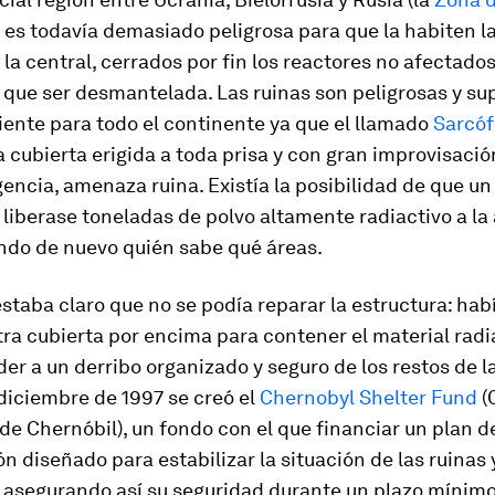
) es todavía demasiado peligrosa para que la habiten l
 la central, cerrados por fin los reactores no afectados
 que ser desmantelada. Las ruinas son peligrosas y s
iente para todo el continente ya que el llamado
Sarcóf
a cubierta erigida a toda prisa y con gran improvisaci
encia, amenaza ruina. Existía la posibilidad de que u
o liberase toneladas de polvo altamente radiactivo a l
do de nuevo quién sabe qué áreas.
staba claro que no se podía reparar la estructura: hab
tra cubierta por encima para contener el material radi
er a un derribo organizado y seguro de los restos de la
diciembre de 1997 se creó el
Chernobyl Shelter Fund
(
 de Chernóbil), un fondo con el que financiar un plan d
n diseñado para estabilizar la situación de las ruinas 
 asegurando así su seguridad durante un plazo mínimo