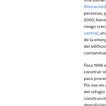
Alienación
personas, y
2000, tiene
riesgo crec
central
, un
de la emerg
del edifici
contaminan
Para 1996 e
construir o
para proced
Por eso en 
del refugio
construcció
demolición