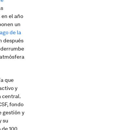
as
 en el año
uponen un
ago de la
ón después
n derrumbe
a atmósfera
ía que
activo y
 central.
CSF, fondo
e gestión y
y su
 de 100