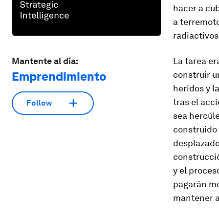
hacer a cub
a terremoto
radiactivos
Mantente al día:
La tarea er
Emprendimiento
construir u
heridos y l
tras el acc
Follow
sea hercúle
construido 
desplazado 
construcci
y el proces
pagarán me
mantener a