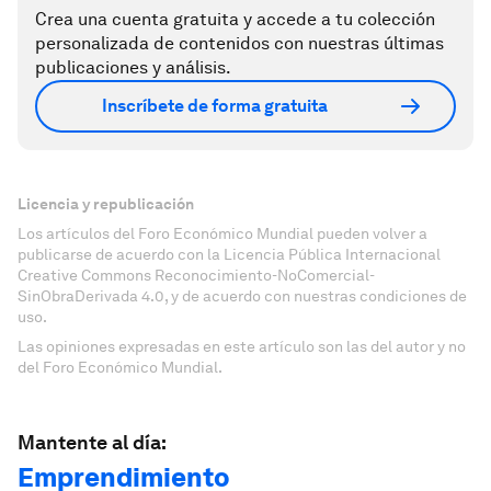
Crea una cuenta gratuita y accede a tu colección
personalizada de contenidos con nuestras últimas
publicaciones y análisis.
Inscríbete de forma gratuita
Licencia y republicación
Los artículos del Foro Económico Mundial pueden volver a
publicarse de acuerdo con la Licencia Pública Internacional
Creative Commons Reconocimiento-NoComercial-
SinObraDerivada 4.0, y de acuerdo con nuestras condiciones de
uso.
Las opiniones expresadas en este artículo son las del autor y no
del Foro Económico Mundial.
Mantente al día:
Emprendimiento