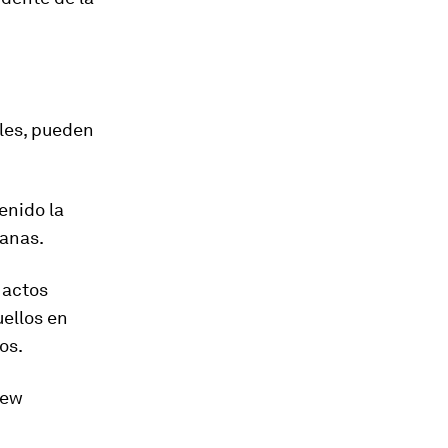
ales, pueden
enido la
danas.
 actos
uellos en
os.
New