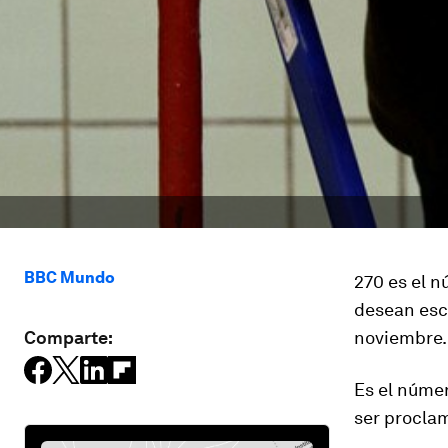
BBC Mundo
270 es el 
desean escu
Comparte:
noviembre.
Es el númer
ser procla