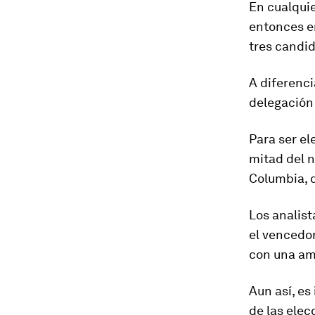
En cualquie
entonces e
tres candi
A diferenci
delegación 
Para ser el
mitad del n
Columbia, 
Los analist
el vencedo
con una am
Aun así, e
de las elec