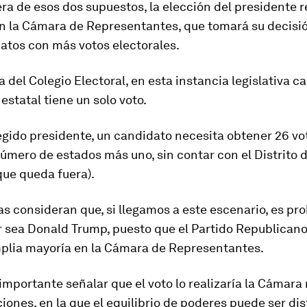
ra de esos dos supuestos, la elección del presidente 
n la
Cámara de Representantes,
que tomará su decisió
datos
con más votos electorales.
a del Colegio Electoral, en esta instancia legislativa
ca
estatal tiene un
solo
voto
.
egido presidente, un candidato necesita obtener
26 vo
úmero de estados más uno, sin contar con el Distrito 
que queda fuera).
as consideran que, si llegamos a este escenario, es pr
r sea Donald Trump, puesto que el Partido Republican
plia mayoría en la Cámara de Representantes.
s importante señalar que
el voto lo realizaría la Cámara
ciones
, en la que el equilibrio de poderes puede ser dis