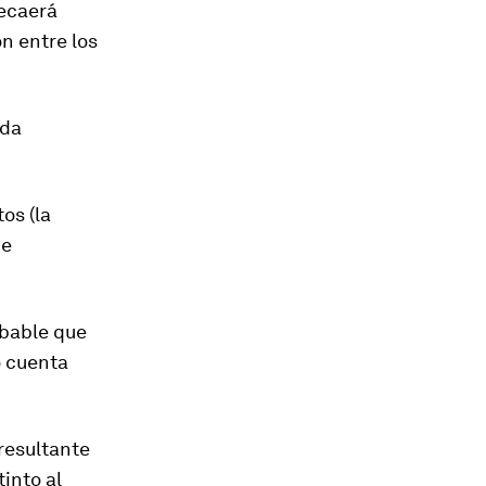
recaerá
n entre los
da
tos
(la
de
obable que
o cuenta
 resultante
tinto al