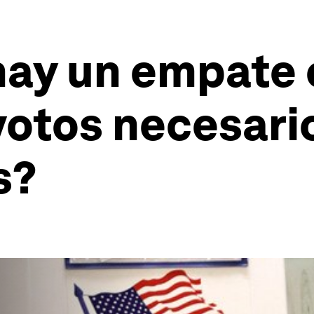
hay un empate o
votos necesari
s?