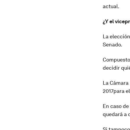
actual.
¿Y el vicep
La elección
Senado.
Compuesto 
decidir qui
La Cámara 
2017
para e
En caso de 
quedará a c
Si tampoco 