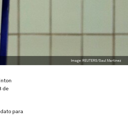
Image:
REUTERS/Saul Martinez
inton
8 de
idato para