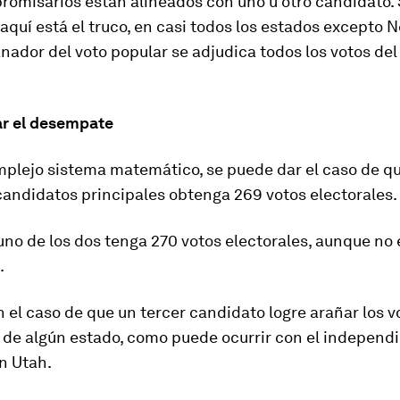
romisarios están alineados con uno u otro candidato. 
aquí está el truco, en casi todos los estados excepto 
nador del voto popular se adjudica todos los votos del
r el desempate
mplejo sistema matemático, se puede dar el caso de q
 candidatos principales obtenga
269 votos electorales
.
no de los dos tenga 270 votos electorales, aunque no
.
n el caso de que un tercer candidato logre arañar los v
s de algún estado, como puede ocurrir con el indepen
n Utah.