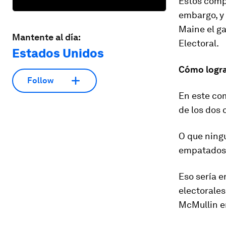
Estos comp
embargo, y 
Maine el ga
Mantente al día:
Electoral.
Estados Unidos
Cómo logra
Follow
En este co
de los dos
O que ningu
empatados
Eso sería e
electorale
McMullin e