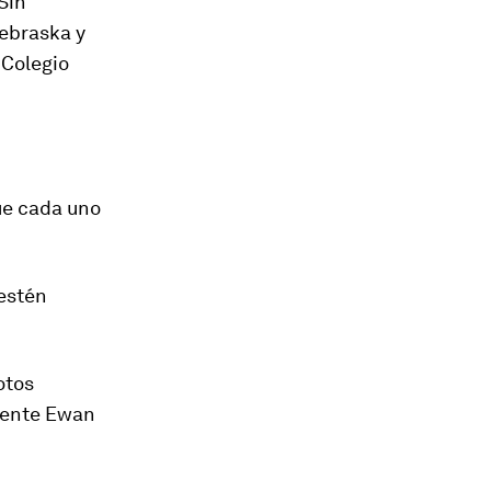
Sin
Nebraska y
 Colegio
ue cada uno
 estén
otos
diente Ewan