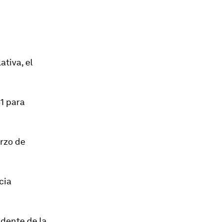
ativa, el
1 para
arzo de
cia
idente de la