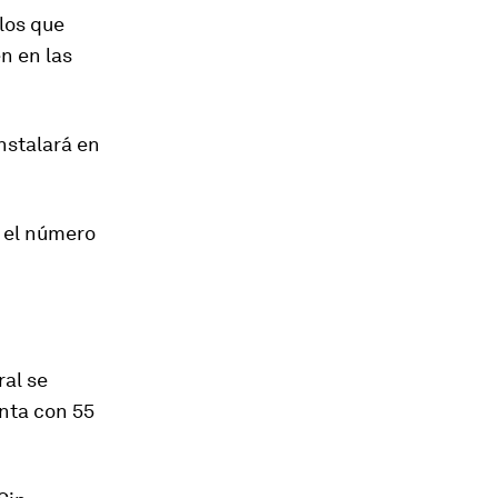
los que
n en las
nstalará en
 e
l
número
ral se
enta con 55