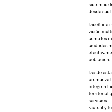
sistemas de
desde sus h
Diseñar e 
visión mult
como los me
ciudades má
efectivamen
población.
Desde esta
promueve l
integren la
territorial
servicios
-actual y f