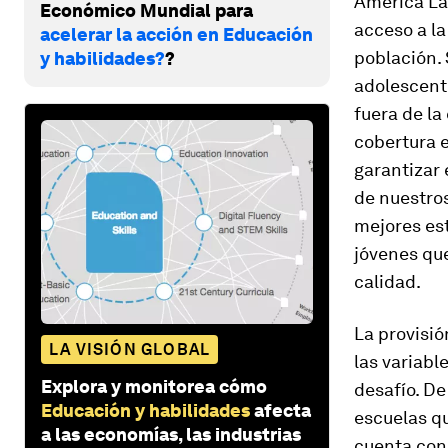
América La
Económico Mundial para
acceso a l
acelerar la acción en Educación
población. 
y habilidades?
?
adolescent
fuera de la
cobertura e
garantizar 
de nuestros
mejores est
jóvenes que
calidad.
La provisió
LA VISIÓN GLOBAL
las variabl
Explora y monitorea cómo
desafío. De
Educación y habilidades
afecta
escuelas qu
a las economías, las industrias
cuenta con 