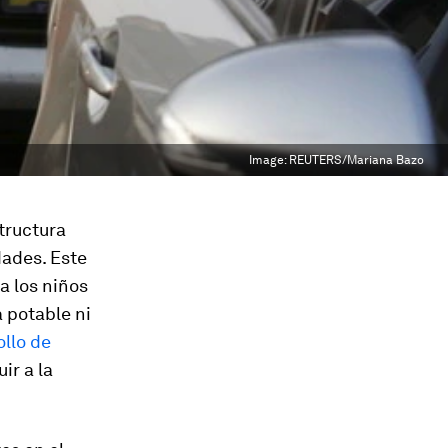
Image:
REUTERS/Mariana Bazo
tructura
udades
. Este
a los niños
a potable ni
llo de
ir a la