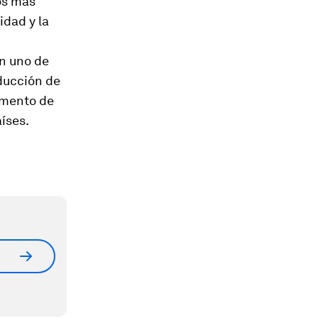
os más
idad y la
en uno de
ducción de
remento de
aíses.