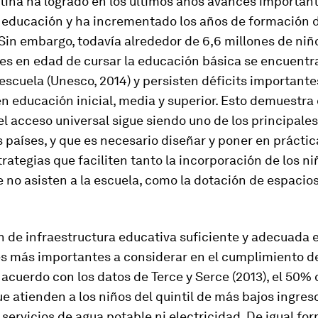
tina
ha logrado en los últimos años avances important
a educación y ha incrementado los años de formación d
Sin embargo, todavía alrededor de 6,6 millones de niñ
es en edad de cursar la educación básica se encuentr
 escuela (Unesco, 2014) y persisten déficits importante
n educación inicial, media y superior. Esto demuestra
el acceso universal sigue siendo uno de los principale
 países, y que es necesario diseñar y poner en prácti
rategias que faciliten tanto la incorporación de los ni
 no asisten a la escuela, como la dotación de espacio
n de infraestructura educativa suficiente y adecuada 
es más importantes a considerar en el cumplimiento d
 acuerdo con los datos de Terce y Serce (2013), el 50% 
e atienden a los niños del quintil de más bajos ingres
servicios de agua potable ni electricidad. De igual fo