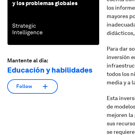
y los problemas globales
los informe
mayores po
inadecuada,
didácticos,
Para dar so
inversión e
Mantente al día:
infraestruc
Educación y habilidades
todos los n
media y a 
Follow
Esta inver
de modelos 
mejoren la 
sus recurso
se requiere