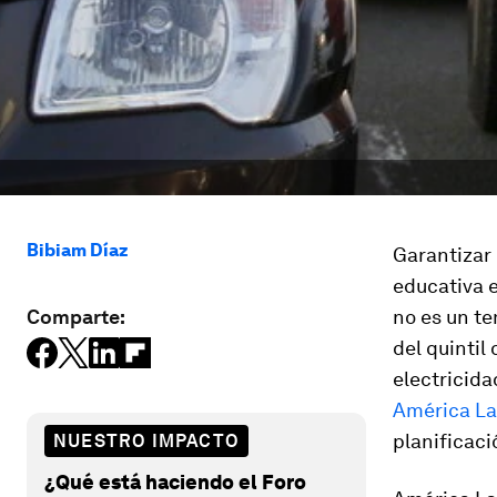
Bibiam Díaz
Garantizar 
educativa e
Comparte:
no es un te
del quintil
electricida
América La
planificaci
NUESTRO IMPACTO
¿Qué está haciendo el Foro