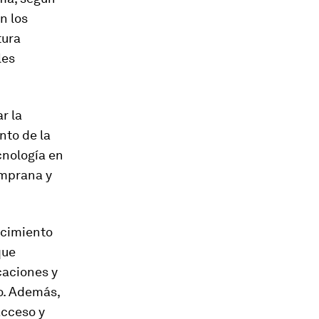
n los
tura
les
r la
nto de la
cnología en
emprana y
ecimiento
que
caciones y
o. Además,
acceso y