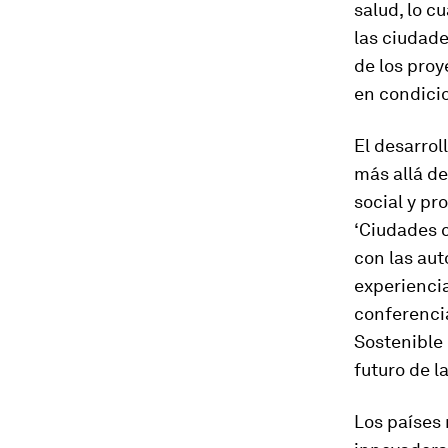
salud, lo c
las ciudade
de los proy
en condici
El desarrol
más allá de
social y pr
‘Ciudades c
con las aut
experiencia
conferenci
Sostenible 
futuro de l
Los países