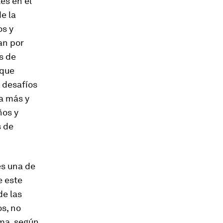
es en el
e la
os y
an por
s de
 que
s desafíos
ca más y
ños y
s de
es una de
e este
de las
os, no
rma, según