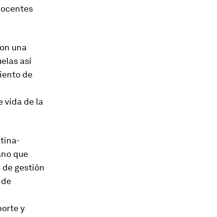
 docentes
con una
uelas así
iento de
 vida de la
tina-
ano que
s de gestión
 de
porte y