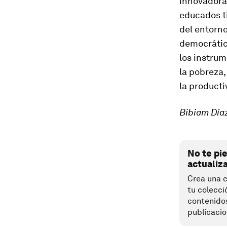
innovadora
educados t
del entorno
democrática
los instru
la pobreza,
la producti
Bibiam Díaz
No te pi
actualiz
Crea una c
tu colecci
contenido
publicacio