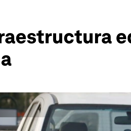
nfraestructura 
na