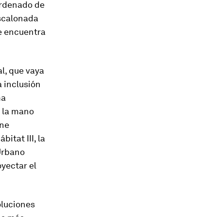
 ordenado de
escalonada
se encuentra
al, que vaya
a inclusión
ma
e la mano
ene
itat III, la
Urbano
oyectar el
oluciones