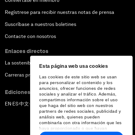
Conviértase en miembro
Regístrese para recibir nuestras notas de prensa
Suscríbase a nuestros boletines
Contacte con nosotros
Enlaces directos
La sostenibilidad en el Foro
Esta página web usa cookies
Carreras profesionales
Las cookies de este sitio web se usan
para personalizar el contenido y los
anuncios, ofrecer funciones de redes
Ediciones en otros idiomas
sociales y analizar el tráfico. Además,
compartimos información sobre el uso
EN
ES
中文
日本語
▪
▪
▪
que haga del sitio web con nuestros
partners de redes sociales, publicidad y
análisis web, quienes pueden
combinarla con otra información que les
haya proporcionado o que hayan
recopilado a partir del uso que haya