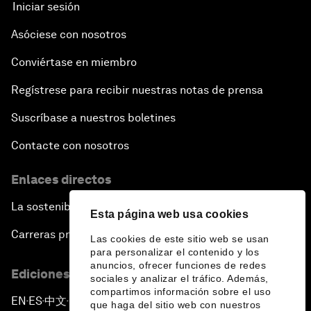
Iniciar sesión
Asóciese con nosotros
Conviértase en miembro
Regístrese para recibir nuestras notas de prensa
Suscríbase a nuestros boletines
Contacte con nosotros
Enlaces directos
La sostenibilidad en el Foro
Esta página web usa cookies
Carreras profesionales
Las cookies de este sitio web se usan
para personalizar el contenido y los
anuncios, ofrecer funciones de redes
Ediciones en otros idiomas
sociales y analizar el tráfico. Además,
compartimos información sobre el uso
EN
ES
中文
日本語
▪
▪
▪
que haga del sitio web con nuestros