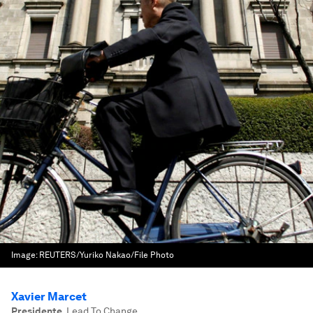
Image:
REUTERS/Yuriko Nakao/File Photo
Xavier Marcet
Presidente
,
Lead To Change