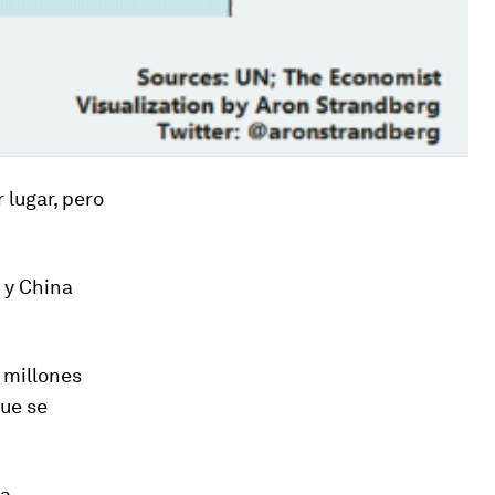
 lugar, pero
, y China
 millones
ue se
a.