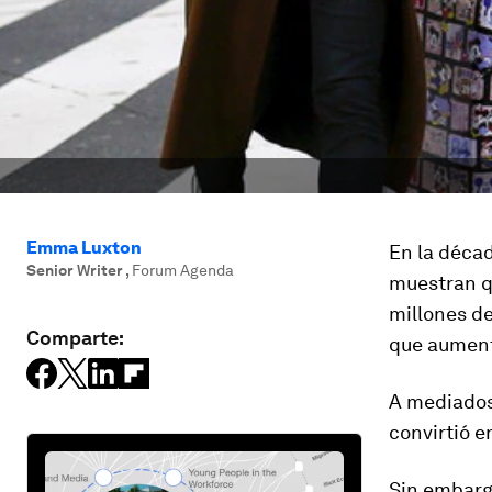
Emma Luxton
En la décad
Senior Writer
,
Forum Agenda
muestran q
millones de
Comparte:
que aument
A mediados 
convirtió e
Sin embargo