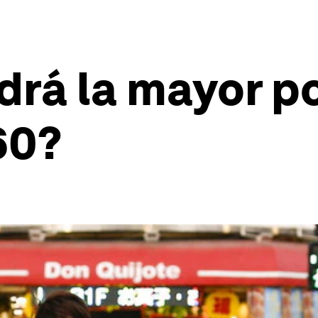
drá la mayor p
60?