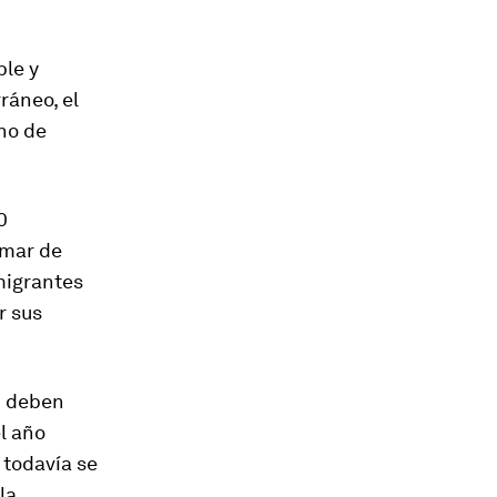
le y
ráneo, el
no de
0
 mar de
migrantes
r sus
U deben
l año
 todavía se
la