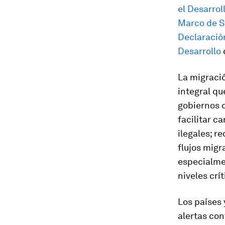
el Desarrol
Marco de S
Declaración
Desarrollo
La migraci
integral qu
gobiernos 
facilitar c
ilegales; r
flujos migr
especialme
niveles crí
Los países
alertas con