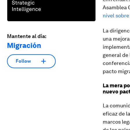
Asamblea Ge
nivel sobre
La dirigen
Mantente al día:
una mejora 
Migración
implementa
general de 
Follow
conferencia
pacto migr
La mera po
nuevo pact
La comunid
eficaz de l
marcos lega
de los país