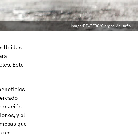
Image:
REUTERS/Giorgos Moutafis
es Unidas
ara
bles. Este
beneficios
mercado
 creación
ones, y el
emesas que
iares