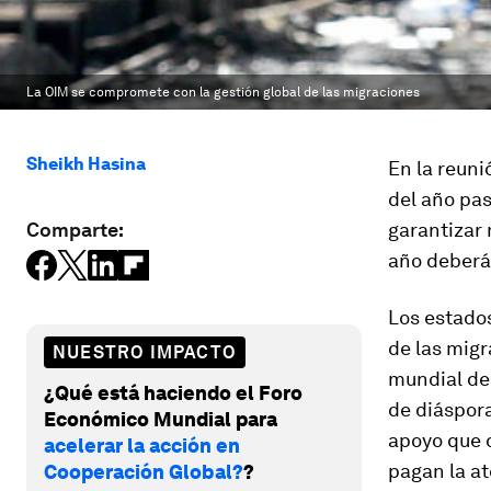
La OIM se compromete con la gestión global de las migraciones
Sheikh Hasina
En la reuni
del año pa
Comparte:
garantizar 
año deberá
Los estado
de las migr
NUESTRO IMPACTO
mundial de 
¿Qué está haciendo el Foro
de diáspora
Económico Mundial para
apoyo que 
acelerar la acción en
pagan la at
Cooperación Global?
?