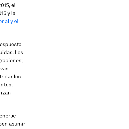
015, el
15 y la
nal y el
respuesta
uidas. Los
raciones;
ivas
trolar los
antes,
anzan
tenerse
eben asumir