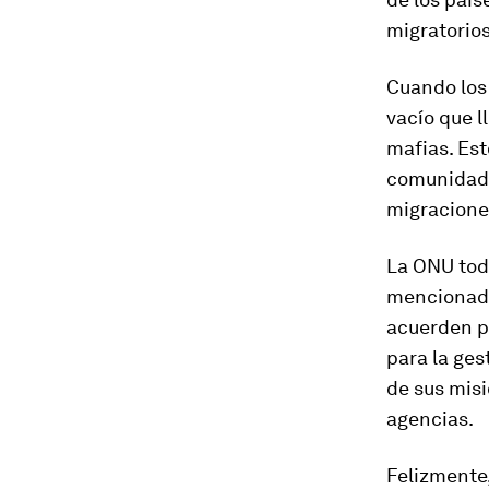
migratorios
Cuando los
vacío que l
mafias. Est
comunidade
migraciones
La ONU toda
mencionada
acuerden p
para la ges
de sus misi
agencias.
Felizmente,