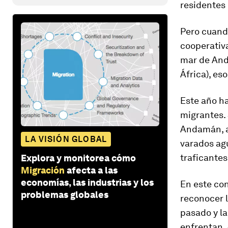
residentes 
Pero cuand
cooperativa
mar de And
África), es
Este año ha
migrantes. 
Andamán, al
LA VISIÓN GLOBAL
varados ag
traficantes
Explora y monitorea cómo
Migración
afecta a las
economías, las industrias y los
En este co
problemas globales
reconocer l
pasado y la
enfrentan. 