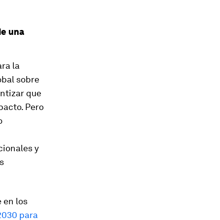
de una
ra la
obal sobre
ntizar que
pacto. Pero
o
cionales y
s
 en los
2030 para