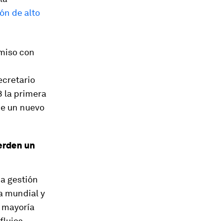
ón de alto
miso con
ecretario
8 la primera
de un nuevo
erden un
a gestión
a mundial y
a mayoría
flujos