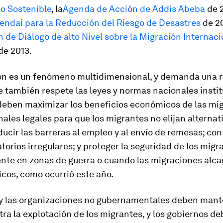
lo Sostenible
, la
Agenda de Acción de Addis Abeba
de 2
endai para la Reducción del Riesgo de Desastres
de 20
 de Diálogo de alto Nivel sobre la Migración Internacio
de 2013.
ón es un fenómeno multidimensional, y demanda una 
e también respete las leyes y normas nacionales instit
deben maximizar los beneficios económicos de las mig
anales legales para que los migrantes no elijan alternat
educir las barreras al empleo y al envío de remesas; con
atorios irregulares; y proteger la seguridad de los migr
nte en zonas de guerra o cuando las migraciones alc
ticos, como ocurrió este año.
 y las organizaciones no gubernamentales deben man
tra la explotación de los migrantes, y los gobiernos d