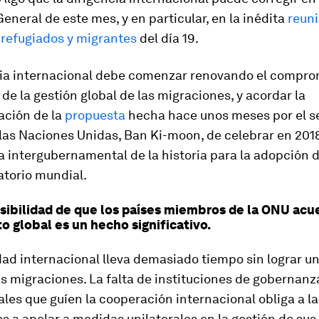
neral de este mes, y en particular, en la inédita
reuni
 refugiados y migrantes
del día 19.
cia internacional debe comenzar renovando el compro
de la gestión global de las migraciones, y acordar la
ción de la
propuesta
hecha hace unos meses por el s
las Naciones Unidas, Ban Ki-moon, de celebrar en 201
 intergubernamental de la historia para la adopción 
atorio mundial.
sibilidad de que los países miembros de la ONU acu
o global es un hecho significativo.
ad internacional lleva demasiado tiempo sin lograr un
as migraciones. La falta de instituciones de gobernanz
les que guíen la cooperación internacional obliga a l
es a apelar a medidas unilaterales en la gestión de sus 