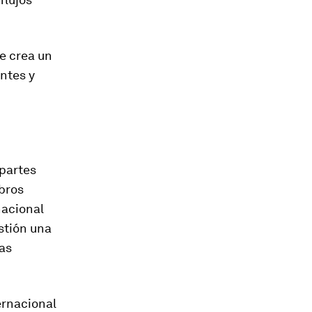
e crea un
ntes y
 partes
bros
nacional
stión una
sas
ernacional