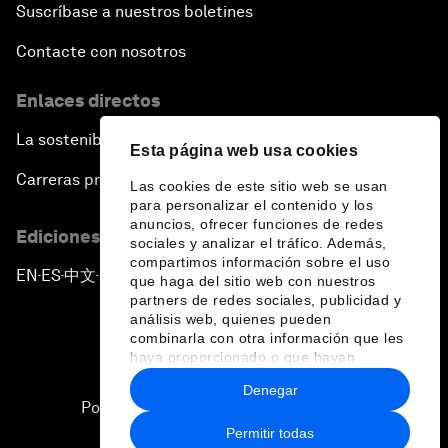
Suscríbase a nuestros boletines
Contacte con nosotros
Enlaces directos
La sostenibilidad en el Foro
Esta página web usa cookies
Carreras profesionales
Las cookies de este sitio web se usan
para personalizar el contenido y los
anuncios, ofrecer funciones de redes
Ediciones en otros idiomas
sociales y analizar el tráfico. Además,
compartimos información sobre el uso
EN
ES
中文
日本語
▪
▪
▪
que haga del sitio web con nuestros
partners de redes sociales, publicidad y
análisis web, quienes pueden
combinarla con otra información que les
haya proporcionado o que hayan
recopilado a partir del uso que haya
Denegar
hecho de sus servicios.
Política de privacidad y normas de uso
Permitir todas
Sitemap