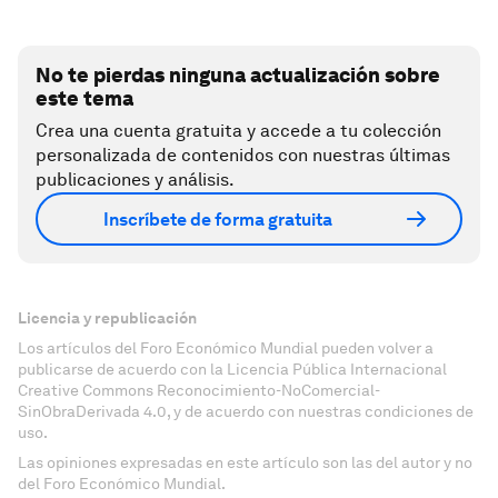
No te pierdas ninguna actualización sobre
este tema
Crea una cuenta gratuita y accede a tu colección
personalizada de contenidos con nuestras últimas
publicaciones y análisis.
Inscríbete de forma gratuita
Licencia y republicación
Los artículos del Foro Económico Mundial pueden volver a
publicarse de acuerdo con la Licencia Pública Internacional
Creative Commons Reconocimiento-NoComercial-
SinObraDerivada 4.0, y de acuerdo con nuestras condiciones de
uso.
Las opiniones expresadas en este artículo son las del autor y no
del Foro Económico Mundial.