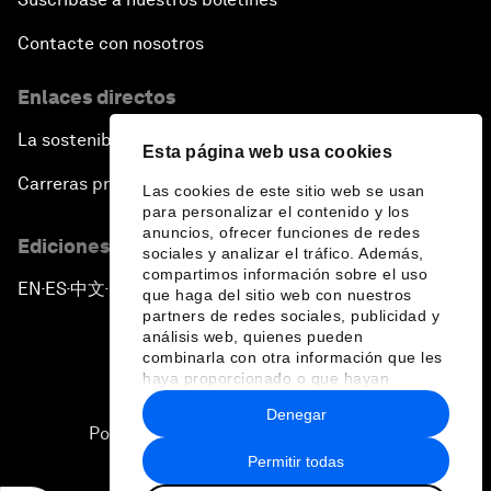
Contacte con nosotros
Enlaces directos
La sostenibilidad en el Foro
Esta página web usa cookies
Carreras profesionales
Las cookies de este sitio web se usan
para personalizar el contenido y los
anuncios, ofrecer funciones de redes
Ediciones en otros idiomas
sociales y analizar el tráfico. Además,
compartimos información sobre el uso
EN
ES
中文
日本語
▪
▪
▪
que haga del sitio web con nuestros
partners de redes sociales, publicidad y
análisis web, quienes pueden
combinarla con otra información que les
haya proporcionado o que hayan
recopilado a partir del uso que haya
Denegar
hecho de sus servicios.
Política de privacidad y normas de uso
Permitir todas
Sitemap