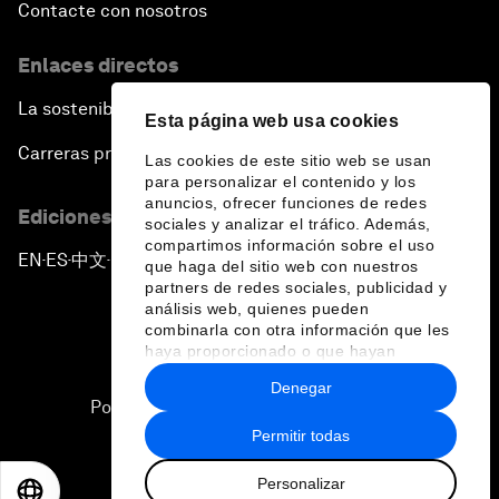
Contacte con nosotros
Enlaces directos
La sostenibilidad en el Foro
Esta página web usa cookies
Carreras profesionales
Las cookies de este sitio web se usan
para personalizar el contenido y los
anuncios, ofrecer funciones de redes
Ediciones en otros idiomas
sociales y analizar el tráfico. Además,
compartimos información sobre el uso
EN
ES
中文
日本語
▪
▪
▪
que haga del sitio web con nuestros
partners de redes sociales, publicidad y
análisis web, quienes pueden
combinarla con otra información que les
haya proporcionado o que hayan
recopilado a partir del uso que haya
Denegar
hecho de sus servicios.
Política de privacidad y normas de uso
Permitir todas
Sitemap
Personalizar
©
2026
Foro Económico Mundial
EN
ES
中文
日本語