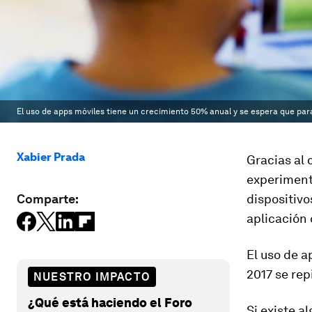
El uso de apps móviles tiene un crecimiento 50% anual y se espera que para
Xabier Prada
Gracias al 
experimenta
Comparte:
dispositivo
aplicación
El uso de a
2017 se rep
NUESTRO IMPACTO
¿Qué está haciendo el Foro
Si existe a