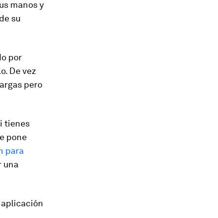
sus manos y
 de su
do por
o. De vez
cargas pero
i tienes
re pone
n para
r una
 aplicación