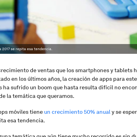
 2017 se repita esa tendencia.
crecimiento de ventas que los smartphones y tablets 
do en los últimos años, la creación de apps para este
s ha sufrido un boom que hasta resulta difícil no enco
 de la temática que queramos.
pps móviles tiene
un crecimiento 50% anual
y se esper
ita esa tendencia.
lguna temática que aún tiene mucho recorrido es sin d