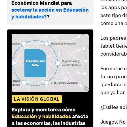
Económico Mundial para
las apps p
acelerar la acción en Educación
este tipo d
y habilidades?
?
como una
Los padres 
tablet tien
considerab
Formarse en
futuro prom
quedarse n
que ya han 
LA VISIÓN GLOBAL
¿Cuáles ap
Explora y monitorea cómo
Educación y habilidades
afecta
Juegos. No
a las economías, las industrias