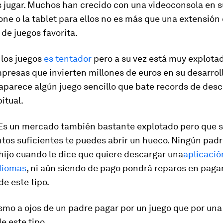
s jugar. Muchos han crecido con una videoconsola en 
ne o la tablet para ellos no es más que una extensión
de juegos favorita.
 los juegos
es tentador
pero a su vez está muy explota
resas que invierten millones de euros en su desarroll
aparece algún juego sencillo que bate records de des
itual.
 Es un mercado también bastante explotado pero que s
tos suficientes te puedes abrir un hueco. Ningún pad
hijo cuando le dice que quiere descargar una
aplicació
diomas
, ni aún siendo de pago pondrá reparos en paga
de este tipo.
smo a ojos de un padre pagar por un juego que por una
e este tipo.