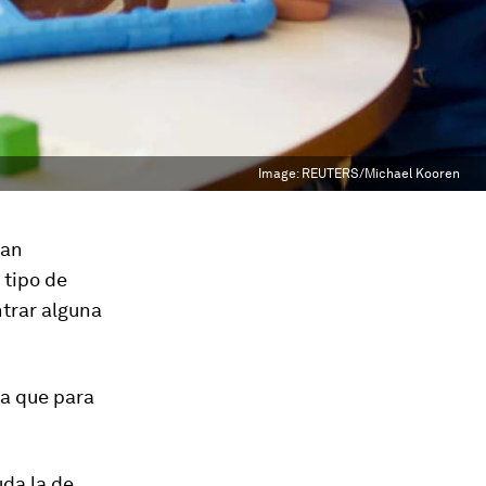
Image:
REUTERS/Michael Kooren
han
 tipo de
ntrar alguna
a que para
uda la de