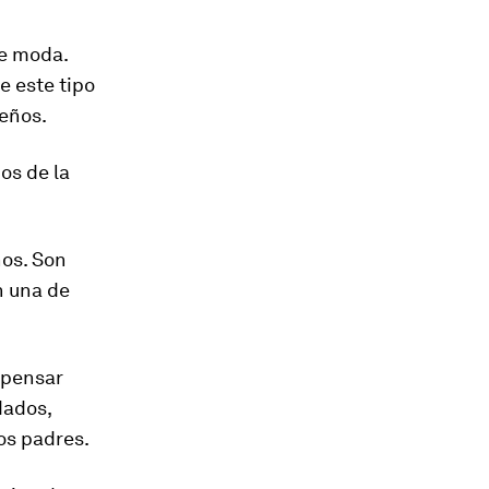
de moda.
e este tipo
eños.
os de la
ños. Son
n una de
 pensar
dados,
os padres.