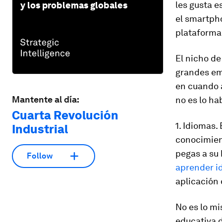
les gusta e
y los problemas globales
el smartpho
plataforma 
El nicho de
grandes emp
en cuando 
Mantente al día:
no es lo hab
Cuarta Revolución
1. Idiomas.
Industrial
conocimien
pegas a su 
Follow
aprender i
aplicación 
No es lo mi
educativa d