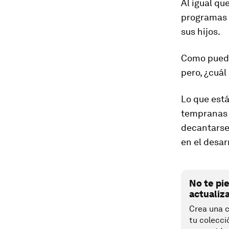
Al igual qu
programas 
sus hijos.
Como puedes
pero, ¿cuál
Lo que está
tempranas 
decantarse 
en el desar
No te pi
actualiz
Crea una c
tu colecci