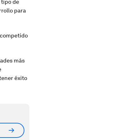
 tipo de
rollo para
y competido
edades más
e
tener éxito