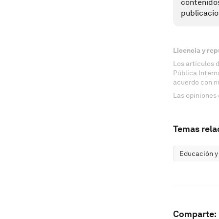
contenido
publicacio
Licencia y rep
Los artículos 
Pública Inter
acuerdo con n
Las opiniones 
Temas rela
Educación y
Comparte: