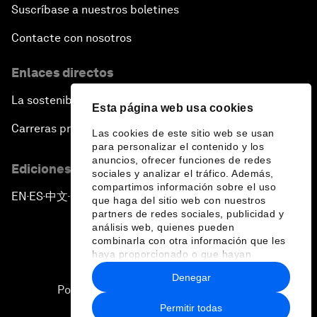
Suscríbase a nuestros boletines
Contacte con nosotros
Enlaces directos
La sostenibilidad en el Foro
Esta página web usa cookies
Carreras profesionales
Las cookies de este sitio web se usan
para personalizar el contenido y los
anuncios, ofrecer funciones de redes
Ediciones en otros idiomas
sociales y analizar el tráfico. Además,
compartimos información sobre el uso
EN
ES
中文
日本語
▪
▪
▪
que haga del sitio web con nuestros
partners de redes sociales, publicidad y
análisis web, quienes pueden
combinarla con otra información que les
haya proporcionado o que hayan
recopilado a partir del uso que haya
Denegar
hecho de sus servicios.
Política de privacidad y normas de uso
Permitir todas
Sitemap