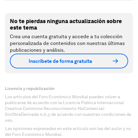
No te pierdas ninguna actualización sobre
este tema
Crea una cuenta gratuita y accede a tu colección
personalizada de contenidos con nuestras últimas
publicaciones y análisis.
Inscríbete de forma gratuita
Licencia y republicación
Los artículos del Foro Económico Mundial pueden volver a
publicarse de acuerdo con la Licencia Pública Internacional
Creative Commons Reconocimiento-NoComercial-
SinObraDerivada 4.0, y de acuerdo con nuestras condiciones de
uso.
Las opiniones expresadas en este artículo son las del autor y no
del Foro Económico Mundial.