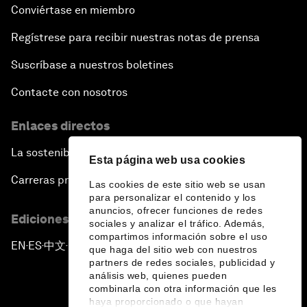
Conviértase en miembro
Regístrese para recibir nuestras notas de prensa
Suscríbase a nuestros boletines
Contacte con nosotros
Enlaces directos
La sostenibilidad en el Foro
Esta página web usa cookies
Carreras profesionales
Las cookies de este sitio web se usan
para personalizar el contenido y los
anuncios, ofrecer funciones de redes
Ediciones en otros idiomas
sociales y analizar el tráfico. Además,
compartimos información sobre el uso
EN
ES
中文
日本語
▪
▪
▪
que haga del sitio web con nuestros
partners de redes sociales, publicidad y
análisis web, quienes pueden
combinarla con otra información que les
haya proporcionado o que hayan