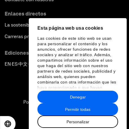
Enlaces directos
La sostenibilidad en el Foro
Esta página web usa cookies
Carreras profesionales
Las cookies de este sitio web se usan
para personalizar el contenido y los
anuncios, ofrecer funciones de redes
Ediciones en otros idiomas
sociales y analizar el tráfico. Además,
compartimos información sobre el uso
EN
ES
中文
日本語
▪
▪
▪
que haga del sitio web con nuestros
partners de redes sociales, publicidad y
análisis web, quienes pueden
combinarla con otra información que les
haya proporcionado o que hayan
recopilado a partir del uso que haya
Denegar
hecho de sus servicios.
Política de privacidad y normas de uso
Permitir todas
Sitemap
Personalizar
©
2026
Foro Económico Mundial
EN
ES
中文
日本語