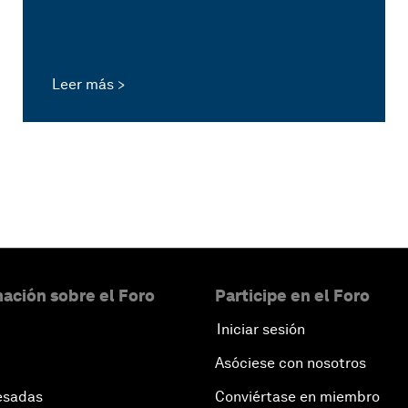
Leer más
ación sobre el Foro
Participe en el Foro
Iniciar sesión
Asóciese con nosotros
esadas
Conviértase en miembro