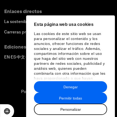
Enlaces directos
La sostenibilidad en el Foro
Esta página web usa cookies
Carreras profesionales
Las cookies de este sitio web se usan
para personalizar el contenido y los
anuncios, ofrecer funciones de redes
Ediciones en otros idiomas
sociales y analizar el tráfico. Además,
compartimos información sobre el uso
EN
ES
中文
日本語
▪
▪
▪
que haga del sitio web con nuestros
partners de redes sociales, publicidad y
análisis web, quienes pueden
combinarla con otra información que les
haya proporcionado o que hayan
recopilado a partir del uso que haya
Denegar
hecho de sus servicios.
Política de privacidad y normas de uso
Permitir todas
Sitemap
Personalizar
©
2026
Foro Económico Mundial
EN
ES
中文
日本語