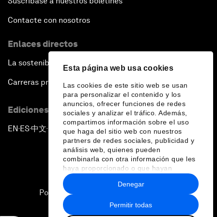
Suscríbase a nuestros boletines
Contacte con nosotros
Enlaces directos
La sostenibilidad en el Foro
Esta página web usa cookies
Carreras profesionales
Las cookies de este sitio web se usan
para personalizar el contenido y los
anuncios, ofrecer funciones de redes
Ediciones en otros idiomas
sociales y analizar el tráfico. Además,
compartimos información sobre el uso
EN
ES
中文
日本語
▪
▪
▪
que haga del sitio web con nuestros
partners de redes sociales, publicidad y
análisis web, quienes pueden
combinarla con otra información que les
haya proporcionado o que hayan
recopilado a partir del uso que haya
Denegar
hecho de sus servicios.
Política de privacidad y normas de uso
Permitir todas
Sitemap