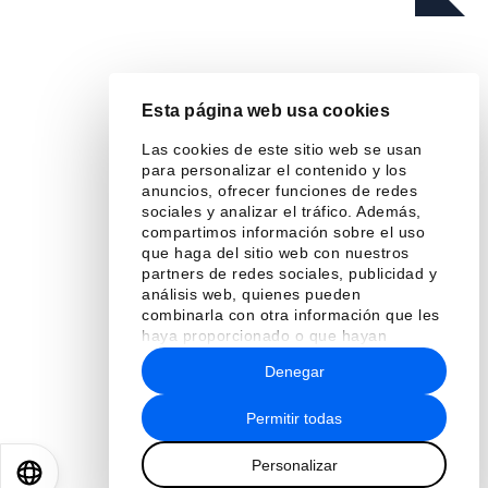
En esta serie
Chief Economists' Outlook: May
2026
Esta página web usa cookies
Las cookies de este sitio web se usan
para personalizar el contenido y los
anuncios, ofrecer funciones de redes
sociales y analizar el tráfico. Además,
compartimos información sobre el uso
que haga del sitio web con nuestros
partners de redes sociales, publicidad y
análisis web, quienes pueden
combinarla con otra información que les
haya proporcionado o que hayan
recopilado a partir del uso que haya
Denegar
hecho de sus servicios.
Permitir todas
Leer más
Personalizar
EN
ES
中文
日本語