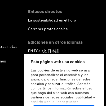
Enlaces directos
La sostenibilidad en el Foro
Carreras profesionales
Ediciones en otros idiomas
tras notas
EN
ES
中文
日本語
▪
▪
▪
ines
Esta página web usa cookies
Las cookies de este sitio web se usan
para personalizar el contenido y los
anuncios, ofrecer funciones de redes
sociales y analizar el tráfico. Además,
compartimos información sobre el uso
que haga del sitio web con nuestros
partners de redes sociales, publicidad y
análisis web, quienes pueden