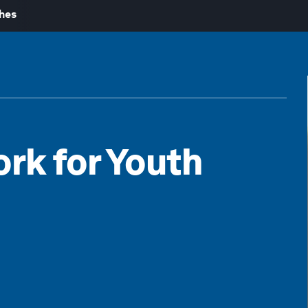
hes
rk for Youth