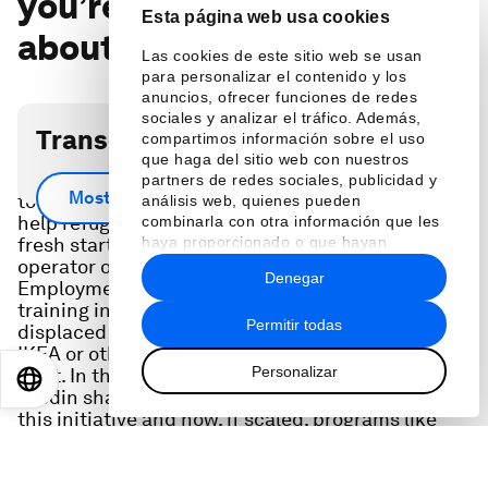
you’re not talking enough
Esta página web usa cookies
about
Las cookies de este sitio web se usan
para personalizar el contenido y los
anuncios, ofrecer funciones de redes
sociales y analizar el tráfico. Además,
Transcripción del podcast
compartimos información sobre el uso
que haga del sitio web con nuestros
More than 100 million displaced people struggle
partners de redes sociales, publicidad y
Mostrar más
to find new work after fleeing war and chaos. To
análisis web, quienes pueden
help refugees and asylum seekers find a true
combinarla con otra información que les
fresh start, Ingka Group (the chief owner and
haya proporcionado o que hayan
recopilado a partir del uso que haya
operator of IKEA retail) designed the Skills for
Denegar
hecho de sus servicios.
Employment Initiative. With its 3-6 months of
training in language and other critical job skills,
Permitir todas
displaced people can find meaningtul work at
IKEA or other companies and get a true fresh
Personalizar
start. In this episode, Ingka Group CEO Jesper
EN
ES
中文
日本語
Brodin shared the lessons he has learned from
this initiative and how, if scaled, programs like
this one could play an important role in
everything from tackling labor shortages to
strengthening economies. He also shared how