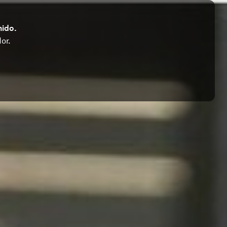
nido.
or.