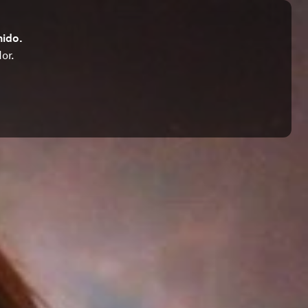
nido.
or.